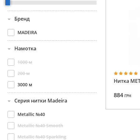
Аксессуары
Бренд
Бренды
MADEIRA
ВСЕ КАТЕГОРИИ
Намотка
1000 м
200 м
Нитка MET
3000 м
884
ГРН
Серия нитки Madeira
Metallic №40
Metallic №40 Smooth
Metallic №40 Sparkling