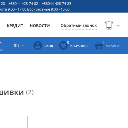
-20
+38044-428-74-82
+38044-428-74-83
ота 9:00 - 17:00 Воскресенье 9:00 - 15:00
Обратный звонок
Ы
КРЕДИТ
НОВОСТИ
ую
0
0
RU
ИЗБРАННОЕ
ВХОД
КОРЗИНА
ас
и
ышивки
(2)