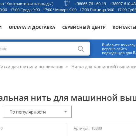
етро "Контрактовая площадь")
+38066-761-60-19
+38097-610-43
00 - 17:00 Среда 9:00 - 17:00 Четверг 9:00 - 17:00 Пятница 9:00 - 17:00 Субб
И
ОПЛАТА И ДОСТАВКА
СЕРВИСНЫЙ ЦЕНТР
КОНТАКТ
Выберите языков
версию сайта
подходящую для В
итки для шитья и вышивания
Нитка для машинной вышивк
льная нить для машинной в
По популярности
80
Артикул:
10380