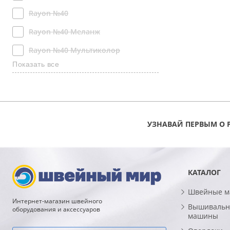
Rayon №40
Rayon №40 Меланж
Rayon №40 Мультиколор
Показать все
Rayon №40 Омбрэ
Rayon №40 Потпурри
УЗНАВАЙ ПЕРВЫМ О 
КАТАЛОГ
Швейные 
Интернет-магазин швейного
Вышивальн
оборудования и аксессуаров
машины