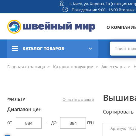
г. Киев, ул. Хорива, 1а (станция м
Понедельник 9:00 - 16:00 Вторник 9:
О КОМПАНИ
КАТАЛОГ ТОВАРОВ
Швейные машины
Главная страница
Каталог продукции
Аксессуары
Н
Вышивальные и швейно-
вышивальные машины
Вышива
ФИЛЬТР
Очистить фильтр
Коверлоки, оверлоки,
плоскошовные машины
Диапазон цен
Сортировать
Вязальные машины
ОТ
ДО
ГРН
Артикул:
103