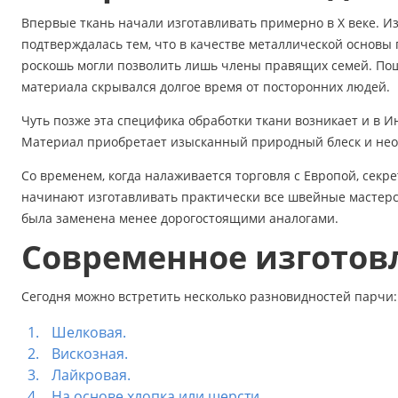
Аксессуары
Впервые ткань начали изготавливать примерно в X веке. И
подтверждалась тем, что в качестве металлической основы
Бренды
роскошь могли позволить лишь члены правящих семей. Пош
материала скрывался долгое время от посторонних людей.
ВСЕ КАТЕГОРИИ
Чуть позже эта специфика обработки ткани возникает и в И
Материал приобретает изысканный природный блеск и не
Со временем, когда налаживается торговля с Европой, секр
начинают изготавливать практически все швейные мастерски
была заменена менее дорогостоящими аналогами.
Современное изготов
Сегодня можно встретить несколько разновидностей парчи:
Шелковая.
Вискозная.
Лайкровая.
На основе хлопка или шерсти.