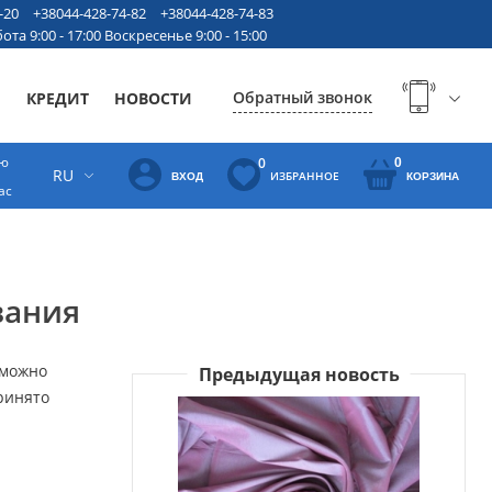
-20
+38044-428-74-82
+38044-428-74-83
ота 9:00 - 17:00 Воскресенье 9:00 - 15:00
Обратный звонок
Ы
КРЕДИТ
НОВОСТИ
ую
0
0
RU
ИЗБРАННОЕ
ВХОД
КОРЗИНА
ас
вания
 можно
Предыдущая новость
ринято