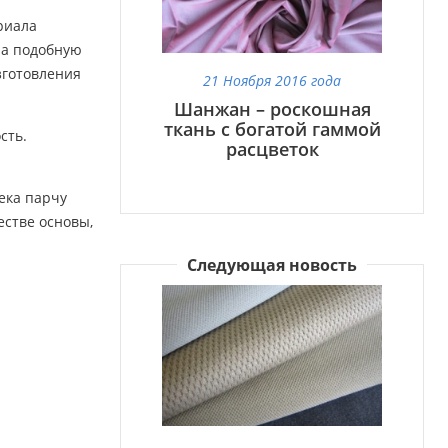
риала
на подобную
зготовления
21 Ноября 2016 года
Шанжан – роскошная
ткань с богатой гаммой
сть.
расцветок
ека парчу
естве основы,
Следующая новость