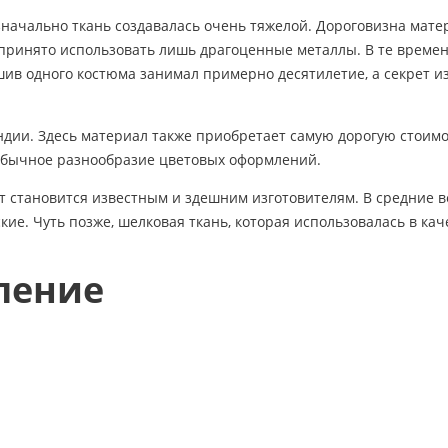
значально ткань создавалась очень тяжелой. Дороговизна мате
 принято использовать лишь драгоценные металлы. В те време
ив одного костюма занимал примерно десятилетие, а секрет и
ндии. Здесь материал также приобретает самую дорогую стоимо
обычное разнообразие цветовых оформлений.
ет становится известным и здешним изготовителям. В средние в
е. Чуть позже, шелковая ткань, которая использовалась в кач
ление