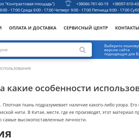
етро "Контрактовая площадь")
+38066-761-60-19
+38097-610-43
00 - 17:00 Среда 9:00 - 17:00 Четверг 9:00 - 17:00 Пятница 9:00 - 17:00 Субб
И
ОПЛАТА И ДОСТАВКА
СЕРВИСНЫЙ ЦЕНТР
КОНТАКТ
Выберите языков
версию сайта
подходящую для В
использование
а какие особенности использо
. Плотная ткань подразумевает наличие какого-либо узора. Его
кой нити. В Китае, месте, где ее производят, этот материал п
ко самые высокопоставленные личности.
ия