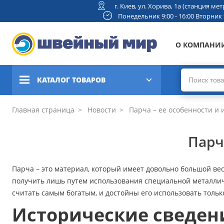
г. Киев, ул. Хорива, 1а (станция м
Понедельник 9:00 - 16:00 Вторник 9:
О КОМПАНИ
КАТАЛОГ ТОВАРОВ
Швейные машины
Главная страница
Новости
Парча – ее особенности и 
Вышивальные и швейно-
Парч
вышивальные машины
Коверлоки, оверлоки,
Парча – это материал, который имеет довольно большой вес
плоскошовные машины
получить лишь путем использования специальной металличес
считать самым богатым, и достойны его использовать толь
Вязальные машины
Исторические сведен