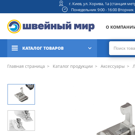
г. Киев, ул. Хорива, 1а (станция м
Понедельник 9:00 - 16:00 Вторник 9:
О КОМПАНИ
КАТАЛОГ ТОВАРОВ
Швейные машины
Главная страница
Каталог продукции
Аксессуары
Л
Вышивальные и швейно-
вышивальные машины
Коверлоки, оверлоки,
плоскошовные машины
Вязальные машины