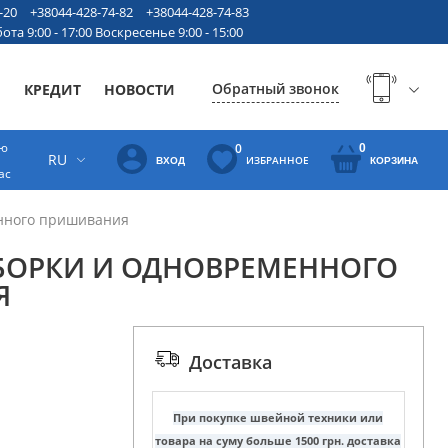
-20
+38044-428-74-82
+38044-428-74-83
ота 9:00 - 17:00 Воскресенье 9:00 - 15:00
Обратный звонок
Ы
КРЕДИТ
НОВОСТИ
ую
0
0
RU
ИЗБРАННОЕ
ВХОД
КОРЗИНА
ас
енного пришивания
БОРКИ И ОДНОВРЕМЕННОГО
Я
Доставка
При покупке швейной техники или
товара на суму больше 1500 грн. доставка