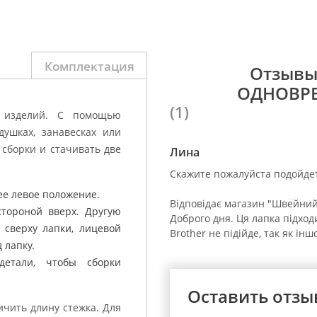
Комплектация
Отзывы
ОДНОВР
(1)
е изделий. С помощью
ушках, занавесках или
 сборки и стачивать две
Лина
Скажите пожалуйста подойдет
ее левое положение.
Відповідає магазин "Швейний 
стороной вверх. Другую
Доброго дня. Ця лапка підход
ь сверху лапки, лицевой
Brother не підійде, так як ін
 лапку.
етали, чтобы сборки
Оставить отзы
чить длину стежка. Для