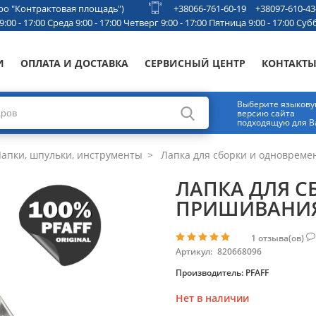
етро "Контрактовая площадь")
+38066-761-60-19
+38097-610-43
00 - 17:00 Среда 9:00 - 17:00 Четверг 9:00 - 17:00 Пятница 9:00 - 17:00 Субб
И
ОПЛАТА И ДОСТАВКА
СЕРВИСНЫЙ ЦЕНТР
КОНТАКТ
Выберите языков
версию сайта
подходящую для В
апки, шпульки, инструменты
Лапка для сборки и одноврем
ЛАПКА ДЛЯ С
ПРИШИВАНИ
1
отзыва(ов)
Артикул:
820668096
Производитель:
PFAFF
Нет в наличии