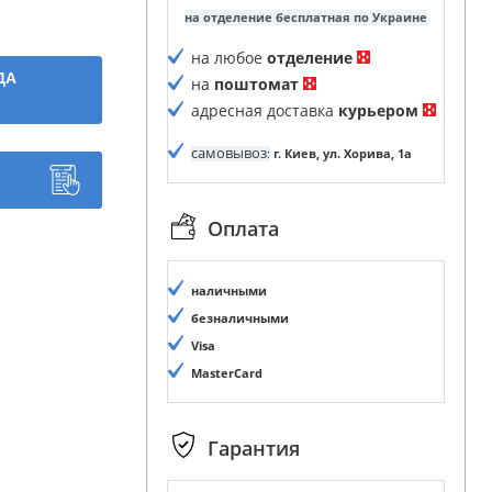
на отделение бесплатная по Украине
на любое
отделение
ДА
на
поштомат
адресная доставка
курьером
самовывоз
:
г. Киев, ул. Хорива, 1а
Оплата
наличными
безналичными
Visa
MasterCard
Гарантия