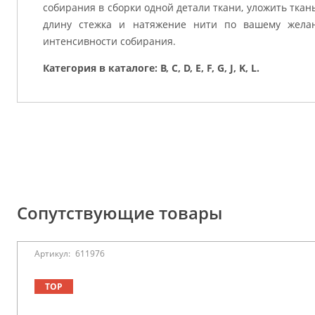
собирания в сборки одной детали ткани, уложить ткань
длину стежка и натяжение нити по вашему желан
интенсивности собирания.
Категория в каталоге: B, C, D, E, F, G, J, K, L.
Сопутствующие товары
Артикул:
611976
TOP