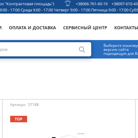
етро "Контрактовая площадь")
+38066-761-60-19
+38097-610-43
00 - 17:00 Среда 9:00 - 17:00 Четверг 9:00 - 17:00 Пятница 9:00 - 17:00 Субб
И
ОПЛАТА И ДОСТАВКА
СЕРВИСНЫЙ ЦЕНТР
КОНТАКТ
Выберите языков
версию сайта
подходящую для В
Артикул:
57188
TOP