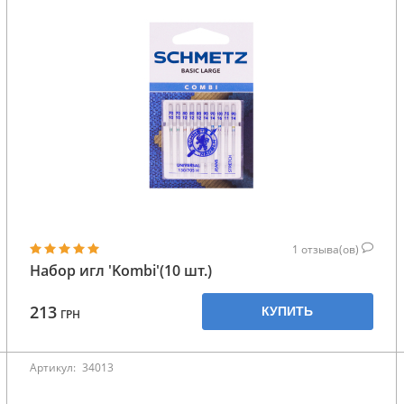
1
отзыва(ов)
Набор игл 'Kombi'(10 шт.)
213
КУПИТЬ
ГРН
Артикул:
34013