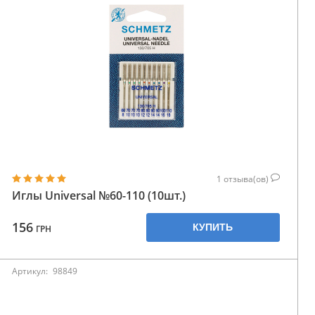
1
отзыва(ов)
Иглы Universal №60-110 (10шт.)
156
КУПИТЬ
ГРН
Артикул:
98849