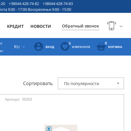
-20
+38044-428-74-82
+38044-428-74-83
ота 9:00 - 17:00 Воскресенье 9:00 - 15:00
Обратный звонок
Ы
КРЕДИТ
НОВОСТИ
ую
0
0
RU
ИЗБРАННОЕ
ВХОД
КОРЗИНА
ас
Сортировать
По популярности
Артикул:
50203