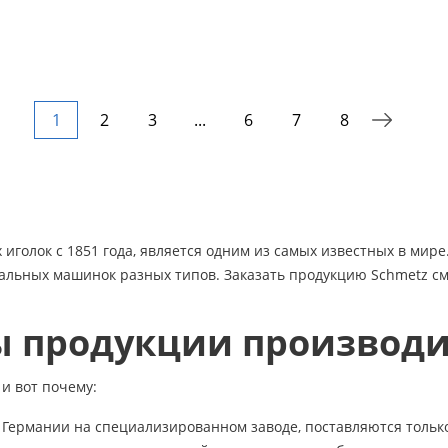
1
2
3
...
6
7
8
иголок с 1851 года, является одним из самых известных в мир
альных машинок разных типов. Заказать продукцию Schmetz см
ы продукции производи
и вот почему:
Германии на специализированном заводе, поставляются только