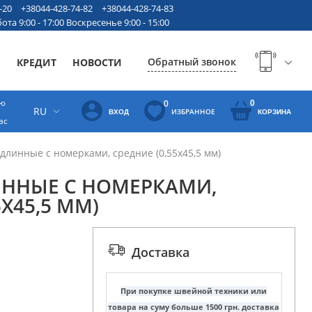
-20
+38044-428-74-82
+38044-428-74-83
ота 9:00 - 17:00 Воскресенье 9:00 - 15:00
Обратный звонок
Ы
КРЕДИТ
НОВОСТИ
ую
0
0
RU
ИЗБРАННОЕ
ВХОД
КОРЗИНА
ас
длинные с номерками, средние (0,55х45,5 мм)
ИННЫЕ С НОМЕРКАМИ,
5Х45,5 ММ)
Доставка
При покупке швейной техники или
товара на суму больше 1500 грн. доставка