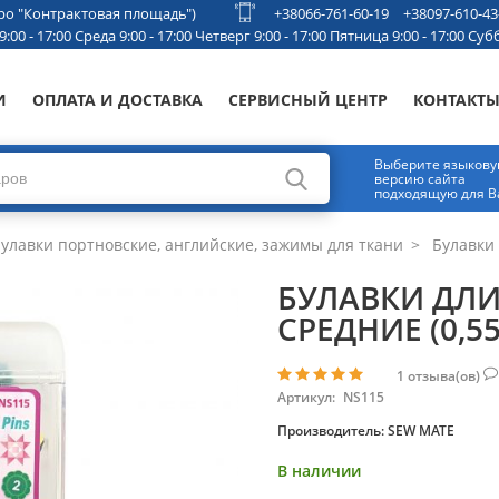
етро "Контрактовая площадь")
+38066-761-60-19
+38097-610-43
00 - 17:00 Среда 9:00 - 17:00 Четверг 9:00 - 17:00 Пятница 9:00 - 17:00 Субб
И
ОПЛАТА И ДОСТАВКА
СЕРВИСНЫЙ ЦЕНТР
КОНТАКТ
Выберите языков
версию сайта
подходящую для В
улавки портновские, английские, зажимы для ткани
Булавки 
БУЛАВКИ ДЛ
СРЕДНИЕ (0,5
1
отзыва(ов)
Артикул:
NS115
Производитель:
SEW MATE
В наличии