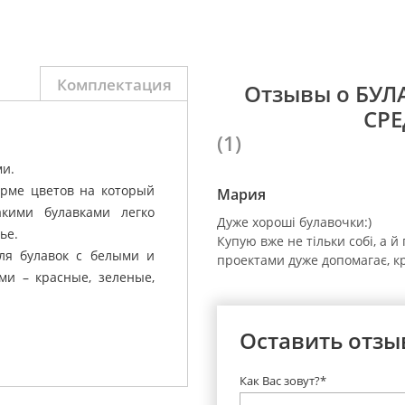
Комплектация
Отзывы о БУ
СРЕ
(1)
ми.
орме цветов на который
Мария
кими булавками легко
Дуже хороші булавочки:)
тье.
Купую вже не тільки собі, а 
ля булавок с белыми и
проектами дуже допомагає, к
ми – красные, зеленые,
Оставить отзы
Как Вас зовут?*