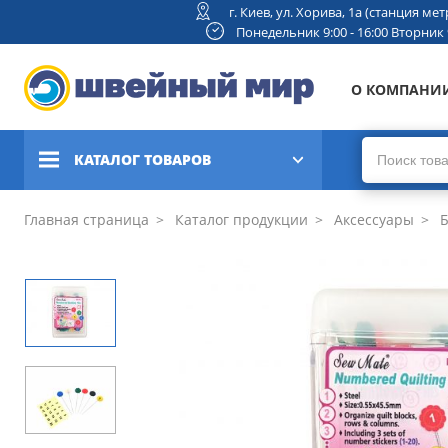
г. Киев, ул. Хорива, 1а (станция м
Понедельник 9:00 - 16:00 Вторник 9:
О КОМПАНИ
КАТАЛОГ ТОВАРОВ
Швейные машины
Главная страница
Каталог продукции
Аксессуары
Б
Вышивальные и швейно-
вышивальные машины
Коверлоки, оверлоки,
плоскошовные машины
Вязальные машины