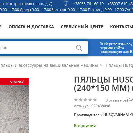
етро "Контрактовая площадь")
+38066-761-60-19
+38097-610-43
00 - 17:00 Среда 9:00 - 17:00 Четверг 9:00 - 17:00 Пятница 9:00 - 17:00 Субб
И
ОПЛАТА И ДОСТАВКА
СЕРВИСНЫЙ ЦЕНТР
КОНТАКТ
Выберите языков
версию сайта
подходящую для В
яльцы и аксессуары на вышивальные машины
Пяльцы Husqva
ПЯЛЬЦЫ HUSQ
(240*150 ММ) 
0
отзыва(ов)
Артикул:
920438096
Производитель:
HUSQVARNA VIK
В наличии