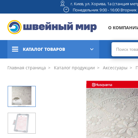
г. Киев, ул. Хорива, 1а (станция м
Понедельник 9:00 - 16:00 Вторник 9:
О КОМПАНИ
КАТАЛОГ ТОВАРОВ
Швейные машины
Главная страница
Каталог продукции
Аксессуары
П
Вышивальные и швейно-
вышивальные машины
Коверлоки, оверлоки,
плоскошовные машины
Вязальные машины