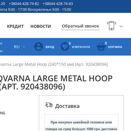
-20
+38044-428-74-82
+38044-428-74-83
ота 9:00 - 17:00 Воскресенье 9:00 - 15:00
Обратный звонок
Ы
КРЕДИТ
НОВОСТИ
ую
0
0
RU
ИЗБРАННОЕ
ВХОД
КОРЗИНА
ас
rna Large Metal Hoop (240*150 мм) (Арт. 920438096)
VARNA LARGE METAL HOOP
(АРТ. 920438096)
Доставка
ING
При покупке швейной техники или
товара на суму больше 1500 грн. доставка