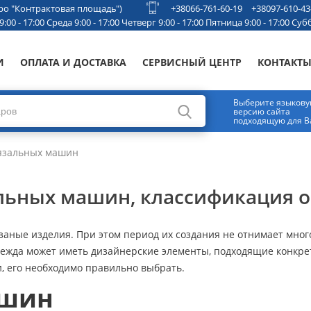
етро "Контрактовая площадь")
+38066-761-60-19
+38097-610-43
00 - 17:00 Среда 9:00 - 17:00 Четверг 9:00 - 17:00 Пятница 9:00 - 17:00 Субб
И
ОПЛАТА И ДОСТАВКА
СЕРВИСНЫЙ ЦЕНТР
КОНТАКТ
Выберите языков
версию сайта
подходящую для В
язальных машин
льных машин, классификация 
заные изделия. При этом период их создания не отнимает мног
одежда может иметь дизайнерские элементы, подходящие конкр
и, его необходимо правильно выбрать.
ашин