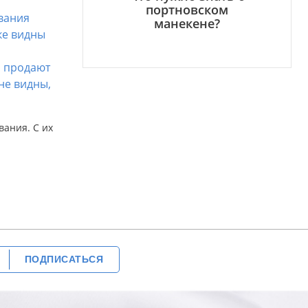
портновском
вания
манекене?
ке видны
м продают
не видны,
вания. С их
ПОДПИСАТЬСЯ