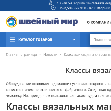
г. Киев, ул. Хорива, 1а (станция м
Понедельник 9:00 - 16:00 Вторник 9:
О КОМПАНИ
КАТАЛОГ ТОВАРОВ
Швейные машины
Главная страница
Новости
Классификация и классы в
Вышивальные и швейно-
Классы вяза
вышивальные машины
Коверлоки, оверлоки,
Оборудование позволяет в домашних условиях создавать вя
плоскошовные машины
качество ничем не отличается от фабричного. Созданная 
человеку. Но, прежде чем пользоваться таким чудом техник
Вязальные машины
Классы вязальных м