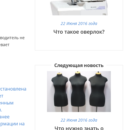
22 Июня 2016 года
Что такое оверлок?
зводитель не
евает
Следующая новость
установлена
ет
венным
.
анее
22 Июня 2016 года
ормации на
Что нужно знать о