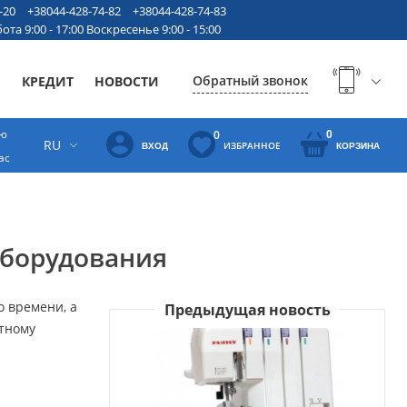
-20
+38044-428-74-82
+38044-428-74-83
ота 9:00 - 17:00 Воскресенье 9:00 - 15:00
Обратный звонок
Ы
КРЕДИТ
НОВОСТИ
ую
0
0
RU
ИЗБРАННОЕ
ВХОД
КОРЗИНА
ас
оборудования
о времени, а
Предыдущая новость
етному