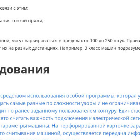
связи с этим:
ания тонкой пряжи;
ной, могут варьироваться в пределах от 100 до 250 штук. Прои
т их на разных дистанциях. Например, 3 класс машин подразум
удования
средством использования особой программы, которая 
дать самые разные по сложности узоры и не ограничива
дит по ранее заданному пользователем контуру. Единст
то считать важность подключения к электрической сети
е параметры машины. На перфорированной карточке зар
рого считывания машиной, осуществляется передача инф