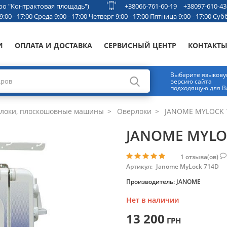
етро "Контрактовая площадь")
+38066-761-60-19
+38097-610-43
00 - 17:00 Среда 9:00 - 17:00 Четверг 9:00 - 17:00 Пятница 9:00 - 17:00 Субб
И
ОПЛАТА И ДОСТАВКА
СЕРВИСНЫЙ ЦЕНТР
КОНТАКТ
Выберите языков
версию сайта
подходящую для В
рлоки, плоскошовные машины
Оверлоки
JANOME MYLOCK 
JANOME MYLO
1
отзыва(ов)
Артикул:
Janome MyLock 714D
Производитель:
JANOME
Нет в наличии
13 200
ГРН