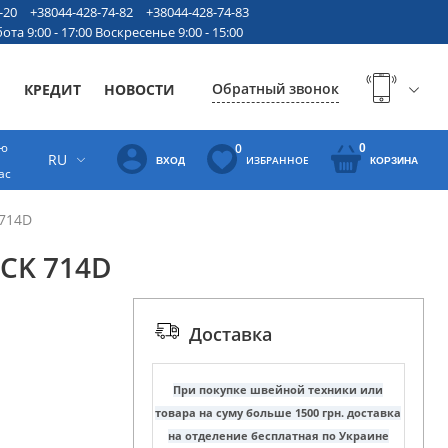
-20
+38044-428-74-82
+38044-428-74-83
ота 9:00 - 17:00 Воскресенье 9:00 - 15:00
Обратный звонок
Ы
КРЕДИТ
НОВОСТИ
ую
0
0
RU
ИЗБРАННОЕ
ВХОД
КОРЗИНА
ас
714D
CK 714D
Доставка
При покупке швейной техники или
товара на суму больше 1500 грн. доставка
на отделение бесплатная по Украине