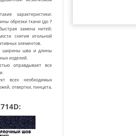
акие характеристики:
ины обрезки ткани (до 7
быстрая замена нитей;
мости снятия игольной
ативных элементов.
ия ширины шва и длины
бных изделий.
тью оправдывает все
и.
кт всех необходимых
жей, отвертки, пинцета,
714D: