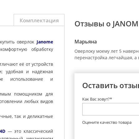
Комплектация
Отзывы о JANOM
Марьяна
купить оверлок
Janome
комфортную обработку
Оверлоку моему лет 5 наверн
перенастройка легчайшая, а в
личают её от устройств
и; удобная и надёжная
кое использование и
Оставить отзы
имым помощником для
Как Вас зовут?*
отовлении любых видов
ичные, так и деликатные
Оцените качество товара
4D
— это классический
рудованный механизмом