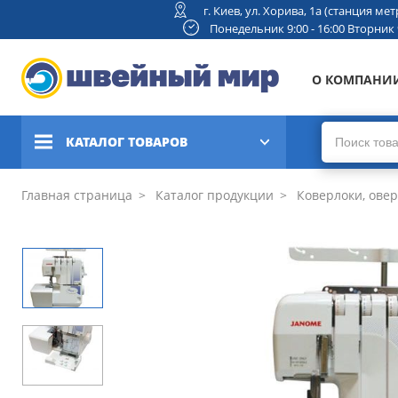
г. Киев, ул. Хорива, 1а (станция м
Понедельник 9:00 - 16:00 Вторник 9:
О КОМПАНИ
КАТАЛОГ ТОВАРОВ
Швейные машины
Главная страница
Каталог продукции
Коверлоки, ове
Вышивальные и швейно-
вышивальные машины
Коверлоки, оверлоки,
плоскошовные машины
Вязальные машины