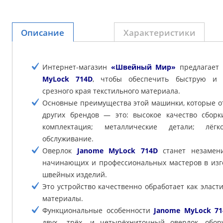
Описание
Характеристики
Интернет-магазин
«Швейный Мир»
предлагает 
MyLock 714D
, чтобы обеспечить быструю и 
срезного края текстильного материала.
Основные преимущества этой машинки, которые от
других брендов — это: высокое качество сборк
комплектация; металлические детали; лёг
обслуживание.
Оверлок
Janome MyLock 714D
станет незамен
начинающих и профессиональных мастеров в изг
швейных изделий.
Это устройство качественно обработает как эласт
материалы.
Функциональные особенности
Janome MyLock 71
двух-, трёх- и четырёхниточный оверлок, обо