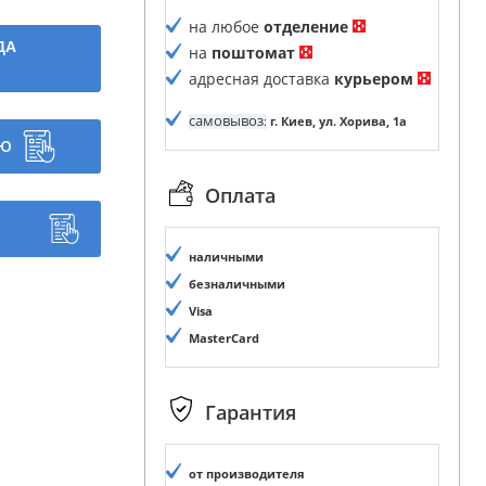
на любое
отделение
ДА
на
поштомат
адресная доставка
курьером
самовывоз
:
г. Киев, ул. Хорива, 1а
ИЮ
Оплата
наличными
безналичными
Visa
MasterCard
Гарантия
от производителя