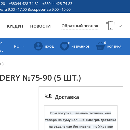
-20
+38044-428-74-82
+38044-428-74-83
ота 9:00 - 17:00 Воскресенье 9:00 - 15:00
Обратный звонок
Ы
КРЕДИТ
НОВОСТИ
ую
0
0
RU
ИЗБРАННОЕ
ВХОД
КОРЗИНА
ас
.)
ERY №75-90 (5 ШТ.)
Доставка
При покупке швейной техники или
товара на суму больше 1500 грн. доставка
на отделение бесплатная по Украине