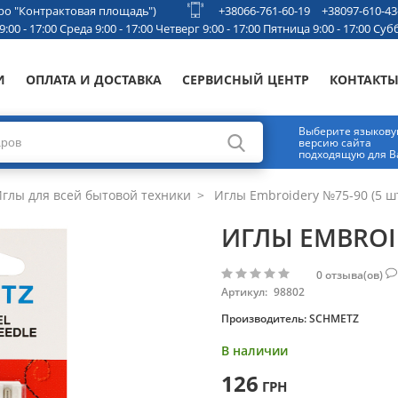
етро "Контрактовая площадь")
+38066-761-60-19
+38097-610-43
00 - 17:00 Среда 9:00 - 17:00 Четверг 9:00 - 17:00 Пятница 9:00 - 17:00 Субб
И
ОПЛАТА И ДОСТАВКА
СЕРВИСНЫЙ ЦЕНТР
КОНТАКТ
Выберите языков
версию сайта
подходящую для В
глы для всей бытовой техники
Иглы Embroidery №75-90 (5 шт
ИГЛЫ EMBROID
0
отзыва(ов)
Артикул:
98802
Производитель:
SCHMETZ
В наличии
126
ГРН