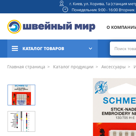
г. Киев, ул. Хорива, 1а (станция м
Понедельник 9:00 - 16:00 Вторник 9:
О КОМПАНИ
КАТАЛОГ ТОВАРОВ
Швейные машины
Главная страница
Каталог продукции
Аксессуары
И
Вышивальные и швейно-
вышивальные машины
Коверлоки, оверлоки,
плоскошовные машины
Вязальные машины