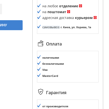
на любое
отделение
на
поштомат
адресная доставка
курьером
ЗИНУ
самовывоз
:
г. Киев, ул. Хорива, 1а
Оплата
наличными
безналичными
Visa
MasterCard
Гарантия
от производителя