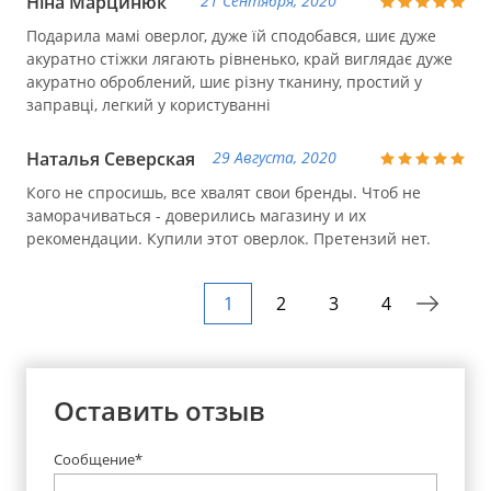
Ніна Марцинюк
21 Сентября, 2020
Подарила мамі оверлог, дуже їй сподобався, шиє дуже
акуратно стіжки лягають рівненько, край виглядає дуже
акуратно оброблений, шиє різну тканину, простий у
заправці, легкий у користуванні
Наталья Северская
29 Августа, 2020
Кого не спросишь, все хвалят свои бренды. Чтоб не
заморачиваться - доверились магазину и их
рекомендации. Купили этот оверлок. Претензий нет.
1
2
3
4
Оставить отзыв
Сообщение*