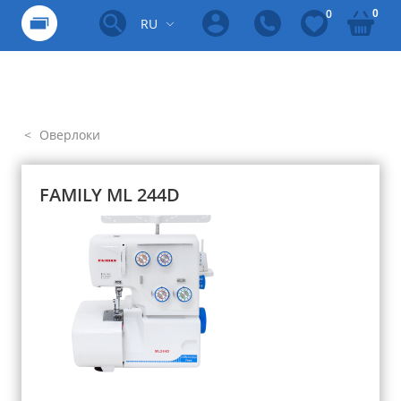
0
0
RU
Оверлоки
FAMILY ML 244D