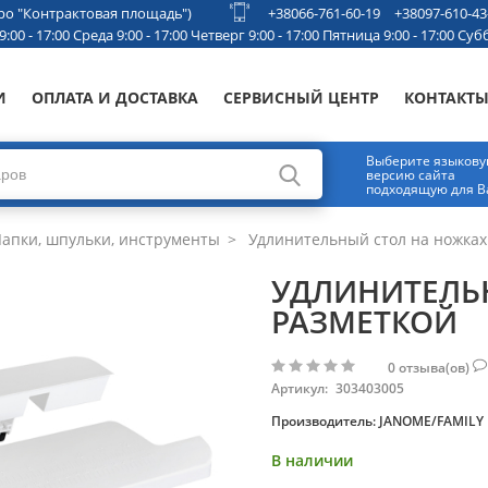
етро "Контрактовая площадь")
+38066-761-60-19
+38097-610-43
00 - 17:00 Среда 9:00 - 17:00 Четверг 9:00 - 17:00 Пятница 9:00 - 17:00 Субб
И
ОПЛАТА И ДОСТАВКА
СЕРВИСНЫЙ ЦЕНТР
КОНТАКТ
Выберите языков
версию сайта
подходящую для В
апки, шпульки, инструменты
Удлинительный стол на ножках
УДЛИНИТЕЛЬН
РАЗМЕТКОЙ
0
отзыва(ов)
Артикул:
303403005
Производитель:
JANOME/FAMILY
В наличии