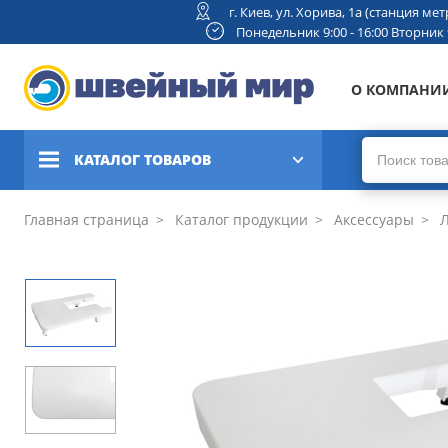
г. Киев, ул. Хорива, 1а (станция м
Понедельник 9:00 - 16:00 Вторник 9:
О КОМПАНИ
КАТАЛОГ ТОВАРОВ
Швейные машины
Главная страница
Каталог продукции
Аксессуары
Л
Вышивальные и швейно-
вышивальные машины
Коверлоки, оверлоки,
плоскошовные машины
Вязальные машины