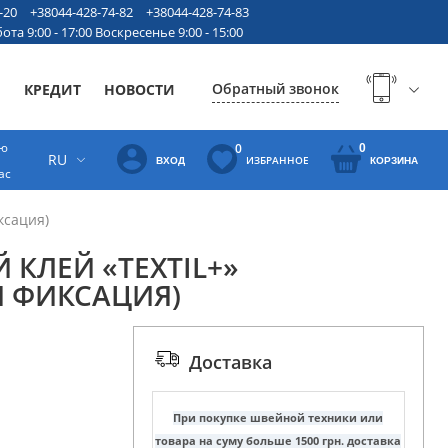
-20
+38044-428-74-82
+38044-428-74-83
ота 9:00 - 17:00 Воскресенье 9:00 - 15:00
Обратный звонок
Ы
КРЕДИТ
НОВОСТИ
ую
0
0
RU
ИЗБРАННОЕ
ВХОД
КОРЗИНА
ас
ксация)
 КЛЕЙ «TEXTIL+»
Я ФИКСАЦИЯ)
Доставка
При покупке швейной техники или
товара на суму больше 1500 грн. доставка