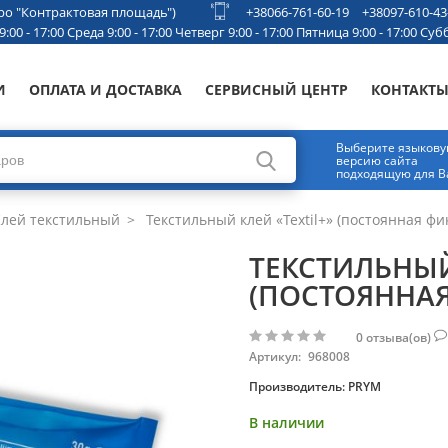
етро "Контрактовая площадь")
+38066-761-60-19
+38097-610-43
00 - 17:00 Среда 9:00 - 17:00 Четверг 9:00 - 17:00 Пятница 9:00 - 17:00 Субб
И
ОПЛАТА И ДОСТАВКА
СЕРВИСНЫЙ ЦЕНТР
КОНТАКТ
Выберите языков
версию сайта
подходящую для В
лей текстильный
Текстильный клей «Textil+» (постоянная фи
ТЕКСТИЛЬНЫЙ
(ПОСТОЯННА
0
отзыва(ов)
Артикул:
968008
Производитель:
PRYM
В наличии