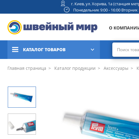
г. Киев, ул. Хорива, 1а (станция м
Понедельник 9:00 - 16:00 Вторник 9:
О КОМПАНИ
КАТАЛОГ ТОВАРОВ
Швейные машины
Главная страница
Каталог продукции
Аксессуары
К
Вышивальные и швейно-
вышивальные машины
Коверлоки, оверлоки,
плоскошовные машины
Вязальные машины