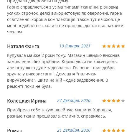
Придбала для роботи на дому.
Гарно справляється з усіма типами тканини, різновид
усяких строчок, деякі використовую як оверлочні, гарне
освітлення, хороша комплектація, також тут є чохол, це
мені подобається, коли я не працюю, достатньо накрити
чохлом.
Наталя Фанга
10 Января, 2021
Купувала майже 2 роки тому. Магазин швидко виконав
замовлення, без проблем. Користуюся не кожен день,
але покупкою дуже задоволена. Головне - шиє добре,
зручна у використанні. Домашня "паличка-
виручалочка", шити на ній - одне задоволення. В
ремонті поки не була.
Колецкая Ирина
27 Декабря, 2020
Приобрела себе такую швейную машину. Хорошая,
разные ткани прошивала, отлично, справилась.
Роман
21 Декабря, 2020