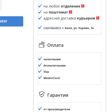
на любое
отделение
на
поштомат
адресная доставка
курьером
ЗИНУ
самовывоз
:
г. Киев, ул. Хорива, 1а
Оплата
наличными
безналичными
Visa
MasterCard
Гарантия
от производителя