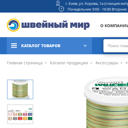
г. Киев, ул. Хорива, 1а (станция м
Понедельник 9:00 - 16:00 Вторник 9:
О КОМПАНИ
КАТАЛОГ ТОВАРОВ
Швейные машины
Главная страница
Каталог продукции
Аксессуары
Н
Вышивальные и швейно-
вышивальные машины
Коверлоки, оверлоки,
плоскошовные машины
Вязальные машины