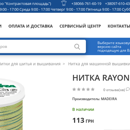
етро "Контрактовая площадь")
+38066-761-60-19
+38097-610-43
00 - 17:00 Среда 9:00 - 17:00 Четверг 9:00 - 17:00 Пятница 9:00 - 17:00 Субб
И
ОПЛАТА И ДОСТАВКА
СЕРВИСНЫЙ ЦЕНТР
КОНТАКТ
Выберите языков
версию сайта
подходящую для В
итки для шитья и вышивания
Нитка для машинной вышивк
НИТКА RAYON 
0
отзыва(ов)
Производитель:
MADEIRA
В наличии
113
ГРН