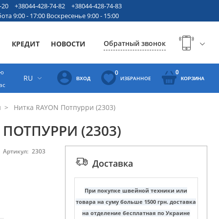
-20
+38044-428-74-82
+38044-428-74-83
ота 9:00 - 17:00 Воскресенье 9:00 - 15:00
Обратный звонок
Ы
КРЕДИТ
НОВОСТИ
ую
0
0
RU
ИЗБРАННОЕ
ВХОД
КОРЗИНА
ас
и
Нитка RAYON Потпурри (2303)
ПОТПУРРИ (2303)
Артикул:
2303
Доставка
При покупке швейной техники или
товара на суму больше 1500 грн. доставка
на отделение бесплатная по Украине