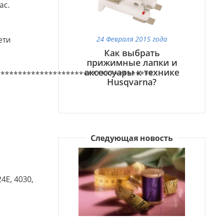
ас.
ети
24 Февраля 2015 года
Как выбрать
прижимные лапки и
аксессуары к технике
************************************
Husqvarna?
Следующая новость
4E, 4030,