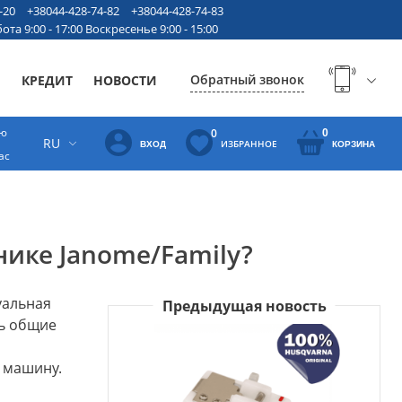
-20
+38044-428-74-82
+38044-428-74-83
ота 9:00 - 17:00 Воскресенье 9:00 - 15:00
Обратный звонок
Ы
КРЕДИТ
НОВОСТИ
ую
0
0
RU
ИЗБРАННОЕ
ВХОД
КОРЗИНА
ас
нике Janome/Family?
уальная
Предыдущая новость
ть общие
у машину.