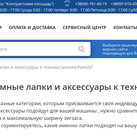
етро "Контрактовая площадь")
+38066-761-60-19
+38097-610-43
00 - 17:00 Среда 9:00 - 17:00 Четверг 9:00 - 17:00 Пятница 9:00 - 17:00 Субб
И
ОПЛАТА И ДОСТАВКА
СЕРВИСНЫЙ ЦЕНТР
КОНТАКТ
Выберите языков
версию сайта
подходящую для В
ки и аксессуары к технике Janome/Family?
ные лапки и аксессуары к тех
 разные категории, которым присваивается своя индивид
 аксессуары подойдут для вашей машины , нужно сравни
ка и максимальную ширину зигзага.
 сориентируетесь, какие именно лапки подходят на ваш