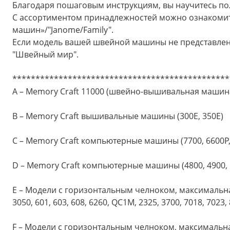
Благодаря пошаговым инструкциям, вы научитесь пол
Аксессуары
С ассортиментом принадлежностей можно ознакомитс
машин»/"Janome/Family".
Бренды
Если модель вашей швейной машины не представлена
"Швейный мир".
ВСЕ КАТЕГОРИИ
***********************************************
A – Memory Craft 11000 (швейно-вышивальная машин
B – Memory Craft вышивальные машины (300E, 350E)
C – Memory Craft компьютерные машины (7700, 6600Р,
D – Memory Craft компьютерные машины (4800, 4900, 
E – Модели с горизонтальным челноком, максимальная
3050, 601, 603, 608, 6260, QC1M, 2325, 3700, 7018, 7023,
F – Модели с горизонтальным челноком, максимальная