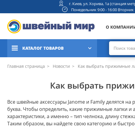
г. Киев, ул. Хорива, 1а (станция м
Понедельник 9:00 - 16:00 Вторник 9:
О КОМПАНИ
КАТАЛОГ ТОВАРОВ
Швейные машины
Главная страница
Новости
Как выбрать прижимные лап
Вышивальные и швейно-
Как выбрать прижим
вышивальные машины
Коверлоки, оверлоки,
Все швейные аксессуары Janome и Family делятся на
плоскошовные машины
буква. Чтобы определить, какие прижимные лапки и
характеристики, а именно – тип челнока, длину стеж
Вязальные машины
Таким образом, вы найдете свою категорию и быстро