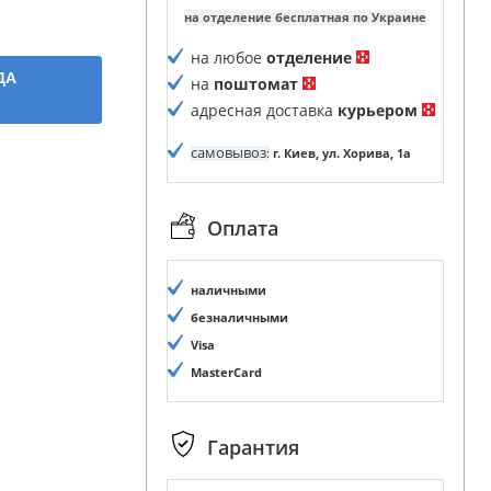
на отделение бесплатная по Украине
на любое
отделение
ДА
на
поштомат
адресная доставка
курьером
самовывоз
:
г. Киев, ул. Хорива, 1а
Оплата
наличными
безналичными
Visa
MasterCard
Гарантия