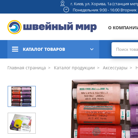
г. Киев, ул. Хорива, 1а (станция м
Понедельник 9:00 - 16:00 Вторник 9:
О КОМПАНИ
КАТАЛОГ ТОВАРОВ
Швейные машины
Главная страница
Каталог продукции
Аксессуары
Н
Вышивальные и швейно-
вышивальные машины
Коверлоки, оверлоки,
плоскошовные машины
Вязальные машины