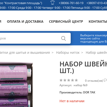
етро "Контрактовая площадь")
+38066-761-60-19
+38097-610-43
00 - 17:00 Среда 9:00 - 17:00 Четверг 9:00 - 17:00 Пятница 9:00 - 17:00 Субб
И
ОПЛАТА И ДОСТАВКА
СЕРВИСНЫЙ ЦЕНТР
КОНТАКТ
Выберите языков
версию сайта
подходящую для В
итки для шитья и вышивания
Наборы ниток
Набор швейны
НАБОР ШВЕЙН
ШТ.)
0
отзыва(ов)
Артикул:
набор №9
Производитель:
DOR TAK
Нет в наличии