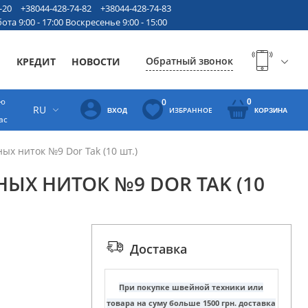
-20
+38044-428-74-82
+38044-428-74-83
ота 9:00 - 17:00 Воскресенье 9:00 - 15:00
Обратный звонок
Ы
КРЕДИТ
НОВОСТИ
ую
0
0
RU
ИЗБРАННОЕ
ВХОД
КОРЗИНА
ас
х ниток №9 Dor Tak (10 шт.)
ЫХ НИТОК №9 DOR TAK (10
Доставка
При покупке швейной техники или
товара на суму больше 1500 грн. доставка