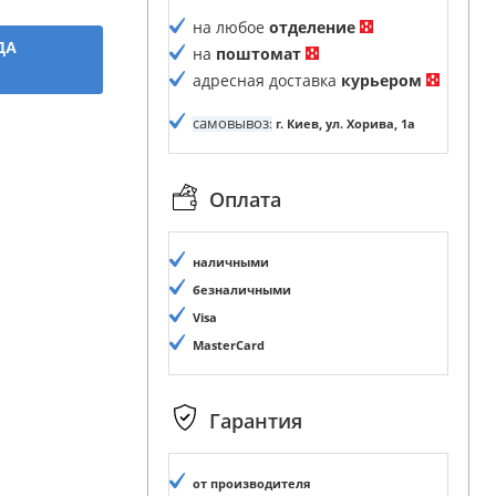
на любое
отделение
ДА
на
поштомат
адресная доставка
курьером
самовывоз
:
г. Киев, ул. Хорива, 1а
Оплата
наличными
безналичными
Visa
MasterCard
Гарантия
от производителя