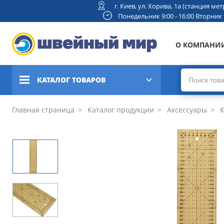
г. Киев, ул. Хорива, 1а (станция м
Понедельник 9:00 - 16:00 Вторник 9:
О КОМПАНИ
КАТАЛОГ ТОВАРОВ
Швейные машины
Главная страница
Каталог продукции
Аксессуары
К
Вышивальные и швейно-
вышивальные машины
Коверлоки, оверлоки,
плоскошовные машины
Вязальные машины