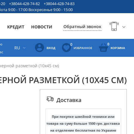
-20
+38044-428-74-82
+38044-428-74-83
ота 9:00 - 17:00 Воскресенье 9:00 - 15:00
Обратный звонок
Ы
КРЕДИТ
НОВОСТИ
ую
0
0
RU
ИЗБРАННОЕ
ВХОД
КОРЗИНА
ас
черной разметкой (10х45 см)
ЕРНОЙ РАЗМЕТКОЙ (10Х45 СМ)
Доставка
При покупке швейной техники или
товара на суму больше 1500 грн. доставка
на отделение бесплатная по Украине