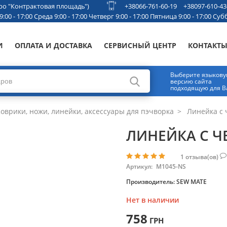
етро "Контрактовая площадь")
+38066-761-60-19
+38097-610-43
00 - 17:00 Среда 9:00 - 17:00 Четверг 9:00 - 17:00 Пятница 9:00 - 17:00 Субб
И
ОПЛАТА И ДОСТАВКА
СЕРВИСНЫЙ ЦЕНТР
КОНТАКТ
Выберите языков
версию сайта
подходящую для В
оврики, ножи, линейки, аксессуары для пэчворка
Линейка с 
ЛИНЕЙКА С Ч
1
отзыва(ов)
Артикул:
М1045-NS
Производитель:
SEW MATE
Нет в наличии
758
ГРН