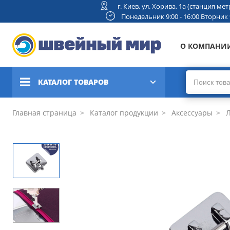
г. Киев, ул. Хорива, 1а (станция м
Понедельник 9:00 - 16:00 Вторник 9:
О КОМПАНИ
КАТАЛОГ ТОВАРОВ
Швейные машины
Главная страница
Каталог продукции
Аксессуары
Л
Вышивальные и швейно-
вышивальные машины
Коверлоки, оверлоки,
плоскошовные машины
Вязальные машины