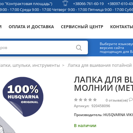
етро "Контрактовая площадь")
+38066-761-60-19
+38097-610-43
00 - 17:00 Среда 9:00 - 17:00 Четверг 9:00 - 17:00 Пятница 9:00 - 17:00 Субб
И
ОПЛАТА И ДОСТАВКА
СЕРВИСНЫЙ ЦЕНТР
КОНТАКТ
Выберите языков
версию сайта
подходящую для В
апки, шпульки, инструменты
Лапка для вшивания потайной 
ЛАПКА ДЛЯ 
МОЛНИИ (МЕ
0
отзыва(ов)
Артикул:
920458096
Производитель:
HUSQVARNA VIK
В наличии