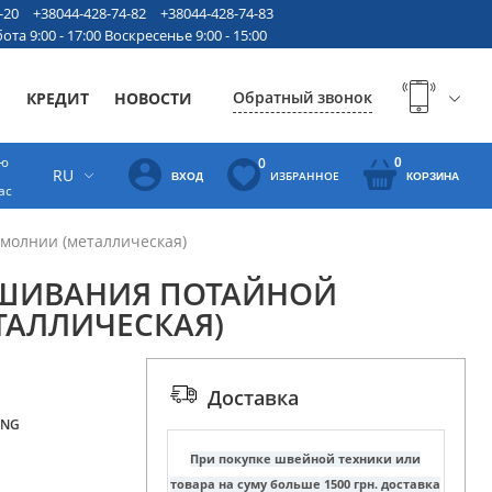
-20
+38044-428-74-82
+38044-428-74-83
ота 9:00 - 17:00 Воскресенье 9:00 - 15:00
Обратный звонок
Ы
КРЕДИТ
НОВОСТИ
ую
0
0
RU
ИЗБРАННОЕ
ВХОД
КОРЗИНА
ас
молнии (металлическая)
ВШИВАНИЯ ПОТАЙНОЙ
ТАЛЛИЧЕСКАЯ)
Доставка
ING
При покупке швейной техники или
товара на суму больше 1500 грн. доставка