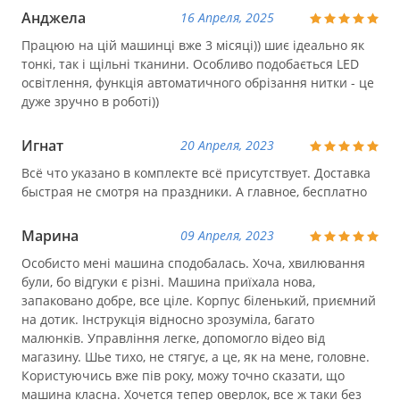
Анджела
16 Апреля, 2025
Працюю на цій машинці вже 3 місяці)) шиє ідеально як
тонкі, так і щільні тканини. Особливо подобається LED
освітлення, функція автоматичного обрізання нитки - це
дуже зручно в роботі))
Игнат
20 Апреля, 2023
Всё что указано в комплекте всё присутствует. Доставка
быстрая не смотря на праздники. А главное, бесплатно
Марина
09 Апреля, 2023
Особисто мені машина сподобалась. Хоча, хвилювання
були, бо відгуки є різні. Машина приїхала нова,
запаковано добре, все ціле. Корпус біленький, приємний
на дотик. Інструкція відносно зрозуміла, багато
малюнків. Управління легке, допомогло відео від
магазину. Шье тихо, не стягує, а це, як на мене, головне.
Користуючись вже пів року, можу точно сказати, що
машина класна. Хочется тепер оверлок, все ж таки без