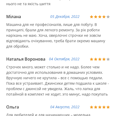
нього не та якість шиття
Мілана
05 Декабря, 2022
Машина для не професіоналів, лише для побуту. В
принципі, брали для легкого ремонту. За рік роботи
нарікань не маю. Хоча, оверлочні строчки не зовсім
відповідають очікуванню, треба брати окремо машину
для обробки.
Наталья Воронова
04 Октября, 2022
Строчек много, может столько и не надо. Более чем
достаточно для использования в домашних условиях.
Вручную ничего не крутила – все с помощью педали.
Пока все устраивает. Джинсики детям подшила к школе -
проблем с джинсой не увидела. Жаль, что лапка для
потайной в комплект не ходит, это минус, надо покупать
Ольга
04 Августа, 2022
Для любителей и для начинающих – моделька