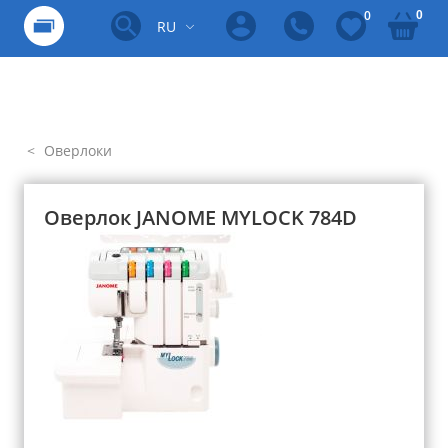
0
0
RU
Оверлоки
Оверлок JANOME MYLOCK 784D