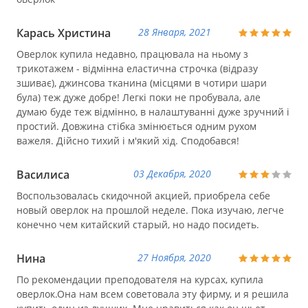
Карась Христина
28 Января, 2021
Оверлок купила недавно, працювала на ньому з
трикотажем - відмінна еластична строчка (відразу
зшиває), джинсова тканина (місцями в чотири шари
була) теж дуже добре! Легкі поки не пробувала, але
думаю буде теж відмінно, в налаштуванні дуже зручний і
простий. Довжина стібка змінюється одним рухом
важеля. Дійсно тихий і м'який хід. Сподобався!
Василиса
03 Декабря, 2020
Воспользовалась скидочной акцией, приобрела себе
новый оверлок на прошлой неделе. Пока изучаю, легче
конечно чем китайский старый, но надо посидеть.
Нина
27 Ноября, 2020
По рекомендации преподователя на курсах, купила
оверлок.Она нам всем советовала эту фирму, и я решила