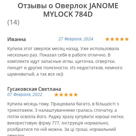
Отзывы о Оверлок JANOME
MYLOCK 784D
(14)
Иванна
27 Февраля, 2024
Купила этот оверлок месяц назад. Уже использовала
несколько раз. Показал себя в работе отлично. В
комплекте идут запасные иглы, щеточка, отвертки,
пинцет и другие полезности. Из недостатков, немного
шумноватый, а так все ок))
Гусаковская Светлана
07 Февраля, 2022
Купила місяць тому. Працювала багато, в більшості з
трикотажем. З налаштуваннями гралась спочатку, а
потім освоїла його. Раджу зразу купувати хороші нитки,
використовую фірму 777. Інструкція нормально,
розібратися по ній можна. За ці гроші, нормальний
оверлок