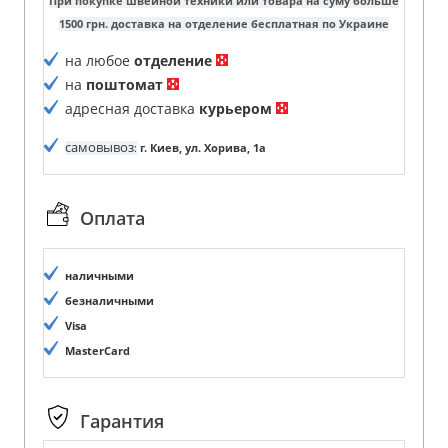
При покупке швейной техники или товара на суму больше
1500 грн. доставка на отделение бесплатная по Украине
на любое
отделение
на
поштомат
адресная доставка
курьером
самовывоз
:
г. Киев, ул. Хорива, 1а
Оплата
наличными
безналичными
Visa
MasterCard
Гарантия