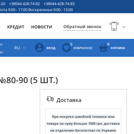
-20
+38044-428-74-82
+38044-428-74-83
ота 9:00 - 17:00 Воскресенье 9:00 - 15:00
Обратный звонок
Ы
КРЕДИТ
НОВОСТИ
ую
0
0
RU
ИЗБРАННОЕ
ВХОД
КОРЗИНА
ас
80-90 (5 ШТ.)
Доставка
При покупке швейной техники или
товара на суму больше 1500 грн. доставка
на отделение бесплатная по Украине