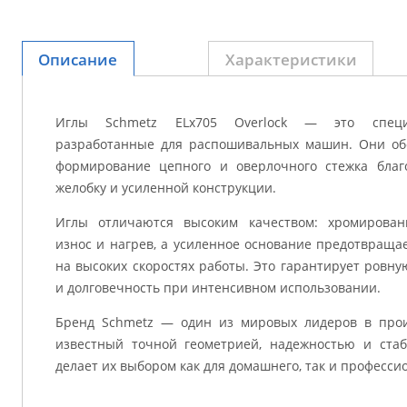
Описание
Характеристики
Иглы Schmetz ELx705 Overlock — это специ
разработанные для распошивальных машин. Они об
формирование цепного и оверлочного стежка благ
желобку и усиленной конструкции.
Иглы отличаются высоким качеством: хромирован
износ и нагрев, а усиленное основание предотвраща
на высоких скоростях работы. Это гарантирует ровну
и долговечность при интенсивном использовании.
Бренд Schmetz — один из мировых лидеров в прои
известный точной геометрией, надежностью и стаб
делает их выбором как для домашнего, так и професси