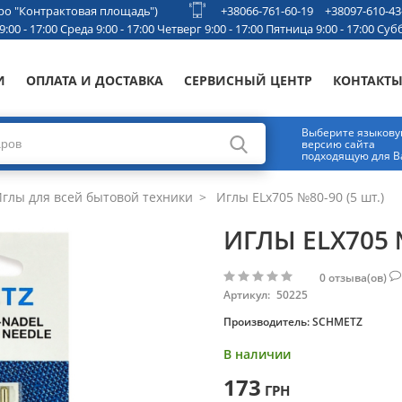
етро "Контрактовая площадь")
+38066-761-60-19
+38097-610-43
00 - 17:00 Среда 9:00 - 17:00 Четверг 9:00 - 17:00 Пятница 9:00 - 17:00 Субб
И
ОПЛАТА И ДОСТАВКА
СЕРВИСНЫЙ ЦЕНТР
КОНТАКТ
Выберите языков
версию сайта
подходящую для В
глы для всей бытовой техники
Иглы ELx705 №80-90 (5 шт.)
ИГЛЫ ELX705 №
0
отзыва(ов)
Артикул:
50225
Производитель:
SCHMETZ
В наличии
173
ГРН