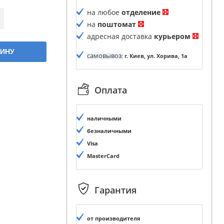
на любое
отделение
на
поштомат
адресная доставка
курьером
ЗИНУ
самовывоз
:
г. Киев, ул. Хорива, 1а
Оплата
наличными
безналичными
Visa
MasterCard
Гарантия
от производителя