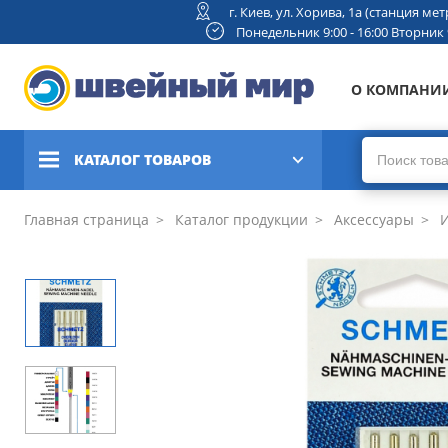
г. Киев, ул. Хорива, 1а (станция м
Понедельник 9:00 - 16:00 Вторник 9:
О КОМПАНИ
КАТАЛОГ ТОВАРОВ
Швейные машины
Главная страница
Каталог продукции
Аксессуары
И
Вышивальные и швейно-
вышивальные машины
Коверлоки, оверлоки,
плоскошовные машины
Вязальные машины