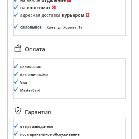
на любое
отделение
на
поштомат
адресная доставка
курьером
самовывоз
:
г. Киев, ул. Хорива, 1а
Оплата
наличными
безналичными
Visa
MasterCard
Гарантия
от производителя
постгарантийное обслуживание