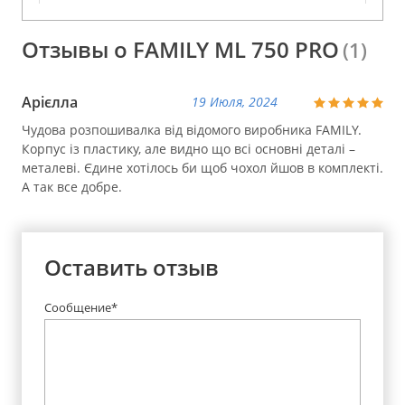
Отзывы о FAMILY ML 750 PRO
(1)
Арієлла
19 Июля, 2024
Чудова розпошивалка від відомого виробника FAMILY.
Корпус із пластику, але видно що всі основні деталі –
металеві. Єдине хотілось би щоб чохол йшов в комплекті.
А так все добре.
Оставить отзыв
Сообщение*