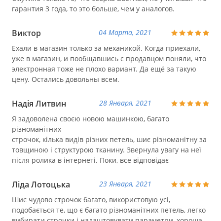
гарантия 3 года, то это больше, чем у аналогов.
Виктор
04 Марта, 2021
Ехали в магазин только за механикой. Когда приехали,
уже в магазин, и пообщавшись с продавцом поняли, что
электронная тоже не плохо вариант. Да ещё за такую
цену. Остались довольны всем.
Надія Литвин
28 Января, 2021
Я задоволена своєю новою машинкою, багато
різноманітних
строчок, кілька видів різних петель, шиє різноманітну за
товщиною і структурою тканину. Звернула увагу на неї
після ролика в інтернеті. Поки, все відповідає
Ліда Лотоцька
23 Января, 2021
Шиє чудово строчок багато, використовую усі,
подобається те, що є багато різноманітних петель, легко
вибирати строчки і налаштовувати параметри, хороша