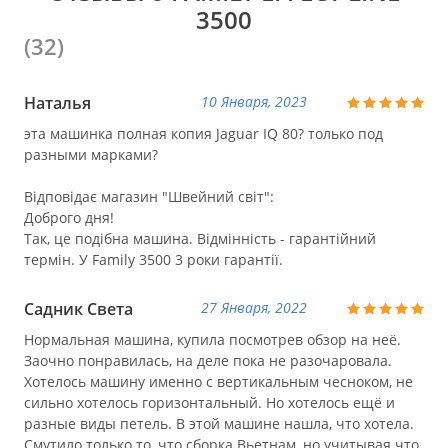
3500
(32)
Наталья
10 Января, 2023
эта машинка полная копия Jaguar IQ 80? только под
разными марками?
Відповідає магазин "Швейний світ":
Доброго дня!
Так, це подібна машина. Відмінність - гарантійний
термін. У Family 3500 3 роки гарантії.
Садник Света
27 Января, 2022
Нормальная машина, купила посмотрев обзор на неё.
Заочно понравилась, на деле пока не разочаровала.
Хотелось машину именно с вертикальным чесноком, не
сильно хотелось горизонтальный. Но хотелось ещё и
разные виды петель. В этой машине нашла, что хотела.
Смутило только то, что сборка Вьетнам, но учитывая что