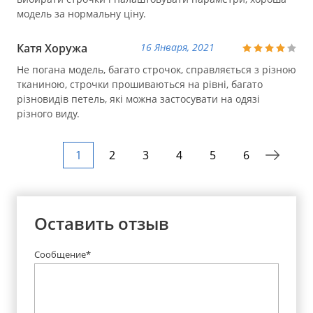
модель за нормальну ціну.
Катя Хоружа
16 Января, 2021
Не погана модель, багато строчок, справляється з різною
тканиною, строчки прошиваються на рівні, багато
різновидів петель, які можна застосувати на одязі
різного виду.
1
2
3
4
5
6
Оставить отзыв
Сообщение*