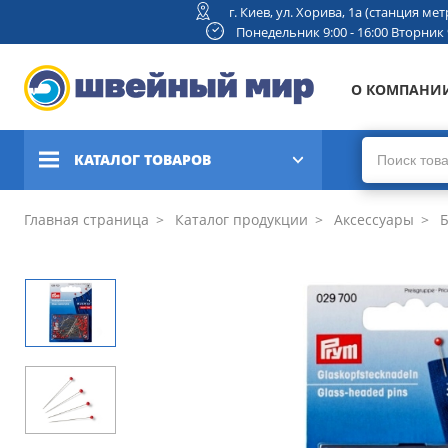
г. Киев, ул. Хорива, 1а (станция м
Понедельник 9:00 - 16:00 Вторник 9:
О КОМПАНИ
КАТАЛОГ ТОВАРОВ
Швейные машины
Главная страница
Каталог продукции
Аксессуары
Б
Вышивальные и швейно-
вышивальные машины
Коверлоки, оверлоки,
плоскошовные машины
Вязальные машины