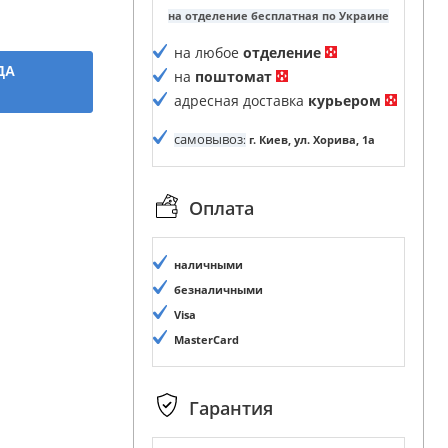
на отделение бесплатная по Украине
на любое
отделение
ДА
на
поштомат
адресная доставка
курьером
самовывоз
:
г. Киев, ул. Хорива, 1а
Оплата
наличными
безналичными
Visa
MasterCard
Гарантия