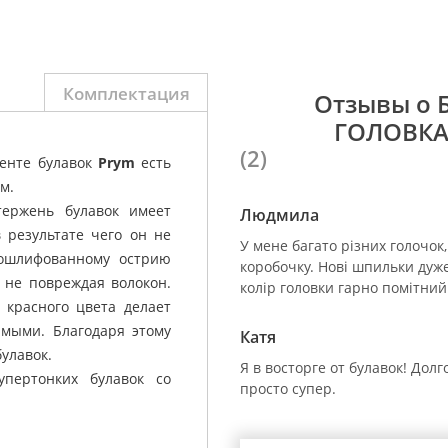
Комплектация
Отзывы о
ГОЛОВКАМ
(2)
менте булавок
Prym
есть
м.
тержень булавок имеет
Людмила
 результате чего он не
У мене багато різних голочок,
 ошлифованному острию
коробочку. Нові шпильки дуже 
 не повреждая волокон.
колір головки гарно помітний 
 красного цвета делает
имыми. Благодаря этому
Катя
булавок.
Я в восторге от булавок! Долг
упертонких булавок со
просто супер.