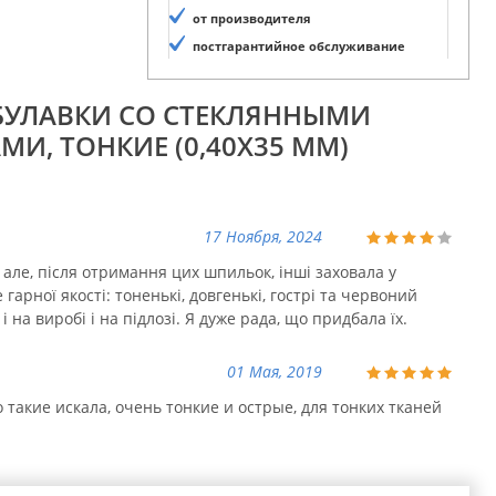
от производителя
постгарантийное обслуживание
 БУЛАВКИ СО СТЕКЛЯННЫМИ
И, ТОНКИЕ (0,40Х35 ММ)
17 Ноября, 2024
 але, після отримання цих шпильок, інші заховала у
гарної якості: тоненькі, довгенькі, гострі та червоний
і на виробі і на підлозі. Я дуже рада, що придбала їх.
01 Мая, 2019
о такие искала, очень тонкие и острые, для тонких тканей