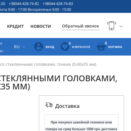
-20
+38044-428-74-82
+38044-428-74-83
ота 9:00 - 17:00 Воскресенье 9:00 - 15:00
Обратный звонок
Ы
КРЕДИТ
НОВОСТИ
ую
0
0
RU
ИЗБРАННОЕ
ВХОД
КОРЗИНА
ас
со стеклянными головками, тонкие (0,40х35 мм)
 СТЕКЛЯННЫМИ ГОЛОВКАМИ,
Х35 ММ)
Доставка
При покупке швейной техники или
товара на суму больше 1500 грн. доставка