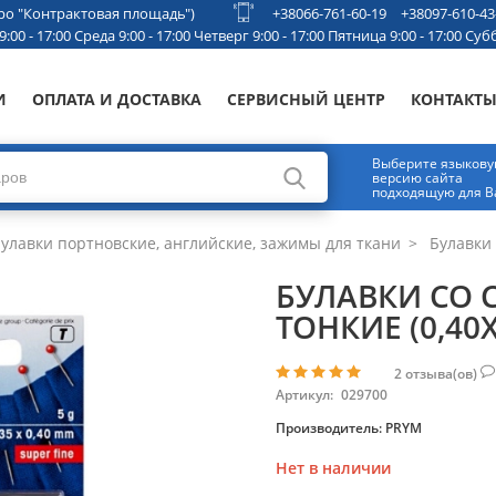
етро "Контрактовая площадь")
+38066-761-60-19
+38097-610-43
00 - 17:00 Среда 9:00 - 17:00 Четверг 9:00 - 17:00 Пятница 9:00 - 17:00 Субб
И
ОПЛАТА И ДОСТАВКА
СЕРВИСНЫЙ ЦЕНТР
КОНТАКТ
Выберите языков
версию сайта
подходящую для В
улавки портновские, английские, зажимы для ткани
Булавки 
БУЛАВКИ СО
ТОНКИЕ (0,40
2
отзыва(ов)
Артикул:
029700
Производитель:
PRYM
Нет в наличии