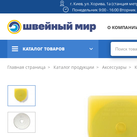
г. Киев, ул. Хорива, 1а (станция м
Понедельник 9:00 - 16:00 Вторник 9:
О КОМПАНИ
КАТАЛОГ ТОВАРОВ
Швейные машины
Главная страница
Каталог продукции
Аксессуары
К
Вышивальные и швейно-
вышивальные машины
Коверлоки, оверлоки,
плоскошовные машины
Вязальные машины