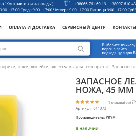
етро "Контрактовая площадь")
+38066-761-60-19
+38097-610-43
00 - 17:00 Среда 9:00 - 17:00 Четверг 9:00 - 17:00 Пятница 9:00 - 17:00 Субб
И
ОПЛАТА И ДОСТАВКА
СЕРВИСНЫЙ ЦЕНТР
КОНТАКТ
Выберите языков
версию сайта
подходящую для В
оврики, ножи, линейки, аксессуары для пэчворка
Запасное л
ЗАПАСНОЕ ЛЕ
НОЖА, 45 ММ
1
отзыва(ов)
Артикул:
611372
Производитель:
PRYM
В наличии