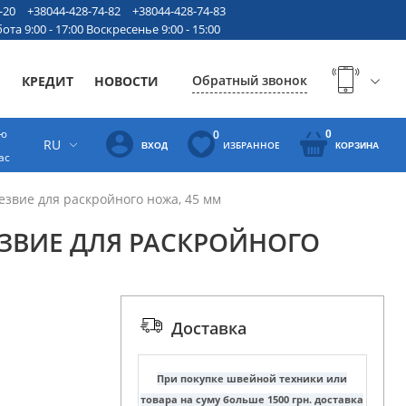
-20
+38044-428-74-82
+38044-428-74-83
ота 9:00 - 17:00 Воскресенье 9:00 - 15:00
Обратный звонок
Ы
КРЕДИТ
НОВОСТИ
ую
0
0
RU
ИЗБРАННОЕ
ВХОД
КОРЗИНА
ас
езвие для раскройного ножа, 45 мм
ЗВИЕ ДЛЯ РАСКРОЙНОГО
Доставка
При покупке швейной техники или
товара на суму больше 1500 грн. доставка