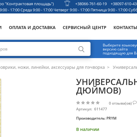
етро "Контрактовая площадь")
+38066-761-60-19
+38097-610-43
00 - 17:00 Среда 9:00 - 17:00 Четверг 9:00 - 17:00 Пятница 9:00 - 17:00 Субб
И
ОПЛАТА И ДОСТАВКА
СЕРВИСНЫЙ ЦЕНТР
КОНТАКТ
Выберите языков
версию сайта
подходящую для В
оврики, ножи, линейки, аксессуары для пэчворка
Универсаль
УНИВЕРСАЛЬН
ДЮЙМОВ)
0
отзыва(ов)
Артикул:
611477
Производитель:
PRYM
В наличии