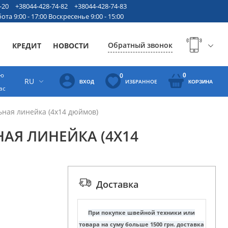
-20
+38044-428-74-82
+38044-428-74-83
ота 9:00 - 17:00 Воскресенье 9:00 - 15:00
Обратный звонок
Ы
КРЕДИТ
НОВОСТИ
ую
0
0
RU
ИЗБРАННОЕ
ВХОД
КОРЗИНА
ас
ная линейка (4х14 дюймов)
АЯ ЛИНЕЙКА (4Х14
Доставка
При покупке швейной техники или
товара на суму больше 1500 грн. доставка