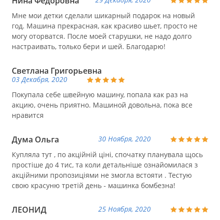
Нина Федоровна
Мне мои детки сделали шикарный подарок на новый
год. Машина прекрасная, как красиво шьет, просто не
могу оторватся. После моей старушки, не надо долго
настраивать, только бери и шей. Благодарю!
Светлана Григорьевна
03 Декабря, 2020
Покупала себе швейную машину, попала как раз на
акцию, очень приятно. Машиной довольна, пока все
нравится
Дума Ольга
30 Ноября, 2020
Купляла тут , по акційній ціні, спочатку планувала щось
простіше до 4 тис, та коли детальніше ознайомилася з
акційними пропозиціями не змогла встояти . Тестую
свою красуню третій день - машинка бомбезна!
ЛЕОНИД
25 Ноября, 2020