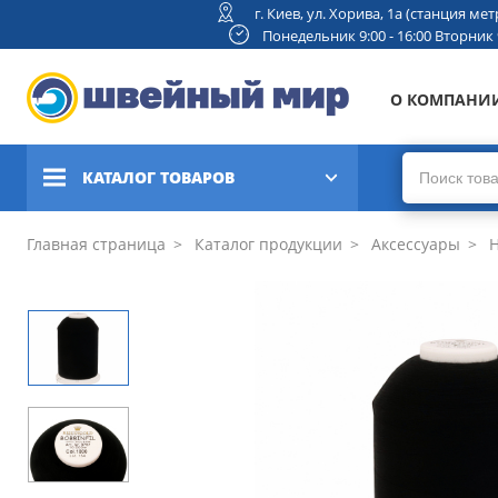
г. Киев, ул. Хорива, 1а (станция м
Понедельник 9:00 - 16:00 Вторник 9:
О КОМПАНИ
КАТАЛОГ ТОВАРОВ
Швейные машины
Главная страница
Каталог продукции
Аксессуары
Н
Вышивальные и швейно-
вышивальные машины
Коверлоки, оверлоки,
плоскошовные машины
Вязальные машины