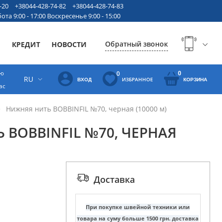
-20
+38044-428-74-82
+38044-428-74-83
ота 9:00 - 17:00 Воскресенье 9:00 - 15:00
Обратный звонок
Ы
КРЕДИТ
НОВОСТИ
ую
0
0
RU
ИЗБРАННОЕ
ВХОД
КОРЗИНА
ас
Нижняя нить BOBBINFIL №70, черная (10000 м)
 BOBBINFIL №70, ЧЕРНАЯ
Доставка
При покупке швейной техники или
товара на суму больше 1500 грн. доставка