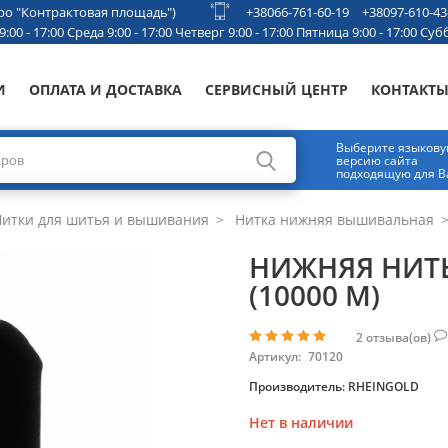
етро "Контрактовая площадь")
+38066-761-60-19
+38097-610-43
00 - 17:00 Среда 9:00 - 17:00 Четверг 9:00 - 17:00 Пятница 9:00 - 17:00 Субб
И
ОПЛАТА И ДОСТАВКА
СЕРВИСНЫЙ ЦЕНТР
КОНТАКТ
Выберите языков
версию сайта
подходящую для В
итки для шитья и вышивания
Нитка нижняя вышивальная
НИЖНЯЯ НИТЬ
(10000 М)
2
отзыва(ов)
Артикул:
70120
Производитель:
RHEINGOLD
Нет в наличии