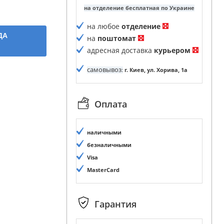
на отделение бесплатная по Украине
на любое
отделение
ДА
на
поштомат
адресная доставка
курьером
самовывоз
:
г. Киев, ул. Хорива, 1а
Оплата
наличными
безналичными
Visa
MasterCard
Гарантия