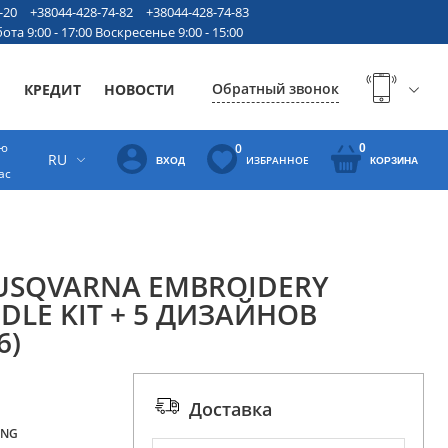
-20
+38044-428-74-82
+38044-428-74-83
ота 9:00 - 17:00 Воскресенье 9:00 - 15:00
Обратный звонок
Ы
КРЕДИТ
НОВОСТИ
ую
0
0
RU
ИЗБРАННОЕ
ВХОД
КОРЗИНА
ас
USQVARNA EMBROIDERY
DLE KIT + 5 ДИЗАЙНОВ
6)
Доставка
ING