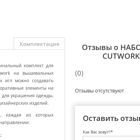
Комплектация
Отзывы о НАБ
CUTWORK 
гинальный комплект для
(0)
twork на вышивальных
х игл можно создавать
коративные элементы на
Отзывы отсутствуют
т для украшения одежды,
дизайнерских изделий.
ы, каждая из которых
Оставить отзы
 направлении:
Как Вас зовут?*
;