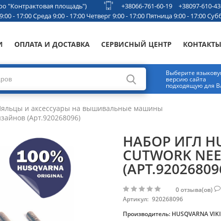
етро "Контрактовая площадь")
+38066-761-60-19
+38097-610-43
00 - 17:00 Среда 9:00 - 17:00 Четверг 9:00 - 17:00 Пятница 9:00 - 17:00 Субб
И
ОПЛАТА И ДОСТАВКА
СЕРВИСНЫЙ ЦЕНТР
КОНТАКТ
Выберите языков
версию сайта
подходящую для В
яльцы и аксессуары на вышивальные машины
изайнов (Арт.920268096)
НАБОР ИГЛ H
CUTWORK NEE
(АРТ.92026809
0
отзыва(ов)
Артикул:
920268096
Производитель:
HUSQVARNA VIK