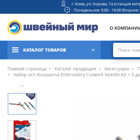
г. Киев, ул. Хорива, 1а (станция м
Понедельник 9:00 - 16:00 Вторник 9:
О КОМПАНИ
КАТАЛОГ ТОВАРОВ
Швейные машины
Главная страница
Каталог продукции
Аксессуары
П
Набор игл Husqvarna Embroidery Cutwork Needle Kit + 5 д
Вышивальные и швейно-
вышивальные машины
Коверлоки, оверлоки,
плоскошовные машины
Вязальные машины