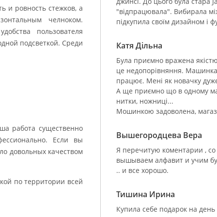
джинсі. До цього була стара 
 и ровность стежков, а
"відпрацювала". Вибирала мі
зонтальным челноком.
підкупила своїм дизайном і ф
добства пользователя
дной подсветкой. Среди
Катя Дільна
Була приємно вражена якістю
це недопорівняння. Машинка
працює. Мені як новачку дуже
А ще приємно що в одному маг
нитки, ножниці...
Мошинкою задоволена, мага
ша работа существенно
Вышегородцева Вера
фессионально. Если вы
Я перечитую коментарии , со 
сло довольных качеством
вышываем алфавит и учим бу
.. и все хорошо.
кой по территории всей
Тишина Ирина
Купила себе подарок на день