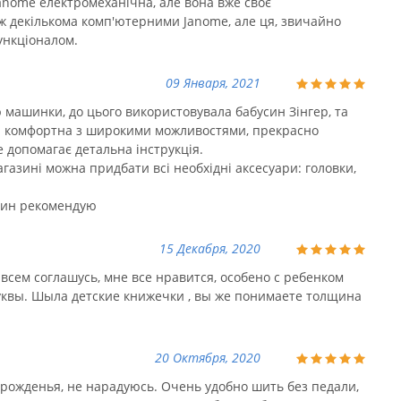
Janome електромеханічна, але вона вже своє
ж декількома комп'ютерними Janome, але ця, звичайно
ункціоналом.
09 Января, 2021
 машинки, до цього використовувала бабусин Зінгер, та
 комфортна з широкими можливостями, прекрасно
 допомагає детальна інструкція.
азині можна придбати всі необхідні аксесуари: головки,
зин рекомендую
15 Декабря, 2020
всем соглашусь, мне все нравится, особено с ребенком
квы. Шыла детские книжечки , вы же понимаете толщина
20 Октября, 2020
 рожденья, не нарадуюсь. Очень удобно шить без педали,