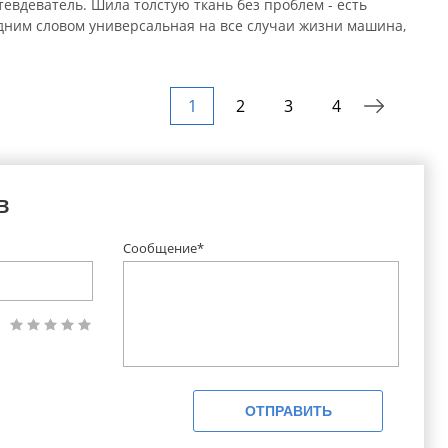
тевдеватель. Шила толстую ткань без проблем - есть
дним словом универсальная на все случаи жизни машина,
1
2
3
4
в
Сообщение*
ОТПРАВИТЬ