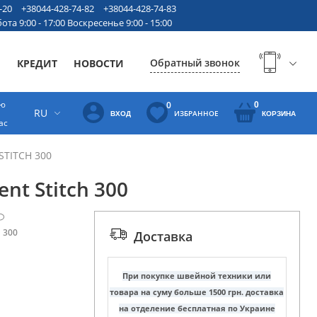
-20
+38044-428-74-82
+38044-428-74-83
ота 9:00 - 17:00 Воскресенье 9:00 - 15:00
Обратный звонок
Ы
КРЕДИТ
НОВОСТИ
ую
0
0
RU
ИЗБРАННОЕ
ВХОД
КОРЗИНА
ас
STITCH 300
nt Stitch 300
h 300
Доставка
При покупке швейной техники или
товара на суму больше 1500 грн. доставка
на отделение бесплатная по Украине