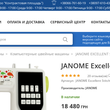
етро "Контрактовая площадь")
+38066-761-60-19
+38097-610-43
00 - 17:00 Среда 9:00 - 17:00 Четверг 9:00 - 17:00 Пятница 9:00 - 17:00 Субб
И
ОПЛАТА И ДОСТАВКА
СЕРВИСНЫЙ ЦЕНТР
КОНТАКТ
Выберите языков
версию сайта
подходящую для В
ны
Компьютерные швейные машины
JANOME EXCELLENT 
JANOME Excelle
20
отзыва(ов)
Артикул:
JANOME Excellent Stitc
Производитель:
JANOME
В наличии
18 480
ГРН