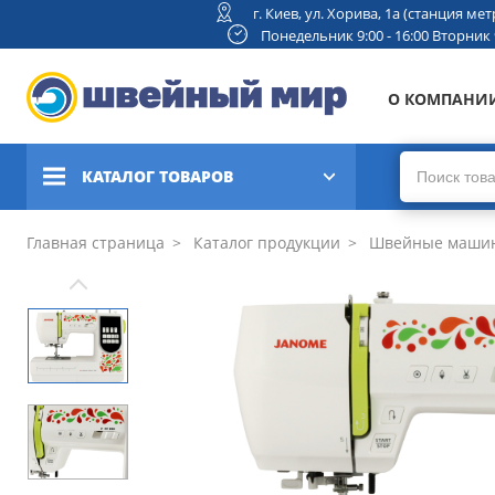
г. Киев, ул. Хорива, 1а (станция м
Понедельник 9:00 - 16:00 Вторник 9:
О КОМПАНИ
КАТАЛОГ ТОВАРОВ
Швейные машины
Главная страница
Каталог продукции
Швейные маши
Вышивальные и швейно-
вышивальные машины
Коверлоки, оверлоки,
плоскошовные машины
Вязальные машины