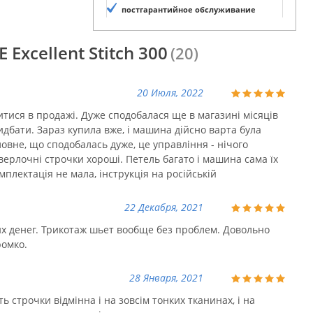
постгарантийное обслуживание
Excellent Stitch 300
(20)
20 Июля, 2022
витися в продажі. Дуже сподобалася ще в магазині місяців
ридбати. Зараз купила вже, і машина дійсно варта була
ловне, що сподобалась дуже, це управління - нічого
Оверлочні строчки хороші. Петель багато і машина сама їх
мплектація не мала, інструкція на російській
22 Декабря, 2021
х денег. Трикотаж шьет вообще без проблем. Довольно
ромко.
28 Января, 2021
 строчки відмінна і на зовсім тонких тканинах, і на