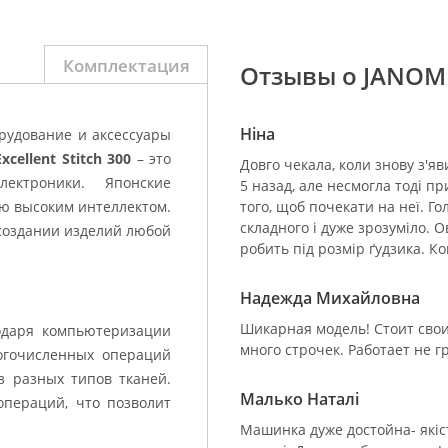
Комплектация
Отзывы о JANOME 
Ніна
рудование и аксессуары
xcellent Stitch 300
– это
Довго чекала, коли знову з'я
ектроники. Японские
5 назад, але несмогла тоді п
ю высоким интеллектом.
того, щоб почекати на неї. Го
складного і дуже зрозуміло. 
 создании изделий любой
робить під розмір ґудзика. Ко
Надежда Михайловна
Шикарная модель! Стоит свои
даря компьютеризации
много строчек. Работает не г
огочисленных операций
з разных типов тканей.
Малько Наталі
пераций, что позволит
Машинка дуже достойна- якість