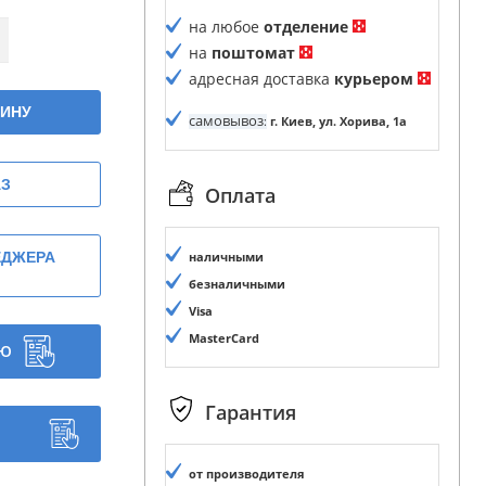
на любое
отделение
на
поштомат
адресная доставка
курьером
ЗИНУ
самовывоз
:
г. Киев, ул. Хорива, 1а
АЗ
Оплата
ЕДЖЕРА
наличными
безналичными
Visa
MasterCard
ИЮ
Гарантия
от производителя