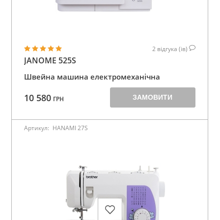
2
відгука (ів)
JANOME 525S
Швейна машина електромеханічна
10 580
ЗАМОВИТИ
ГРН
Артикул:
HANAMI 27S