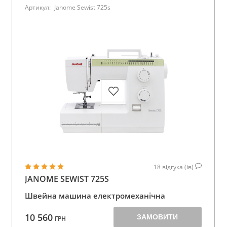
Артикул:
Janome Sewist 725s
18
відгука (ів)
JANOME SEWIST 725S
Швейна машина електромеханічна
10 560
ЗАМОВИТИ
ГРН