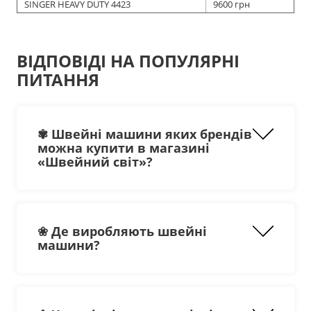
SINGER HEAVY DUTY 4423
9600 грн
ВІДПОВІДІ НА ПОПУЛЯРНІ
ПИТАННЯ
✾ Швейні машини яких брендів
можна купити в магазині
«Швейний світ»?
❀ Де виробляють швейні
японські:
машини?
Baby Lock;
Brother;
Janome, в т. Ч. Family.
Американські: Singer.
Шведські: Husqvarna Viking.
Німецькі: Pfaff.