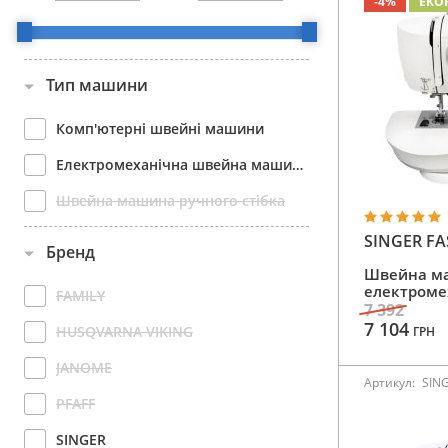
-4%
ЕКО
Тип машини
Комп'ютерні швейні машини
Електромеханічна швейна машинка
Швейна машина ручного стібка
SINGER FA
Бренд
Швейна м
електроме
FAMILY
7 392
7 104
HUSQVARNA VIKING
ГРН
JANOME
Артикул:
SIN
PFAFF
SINGER