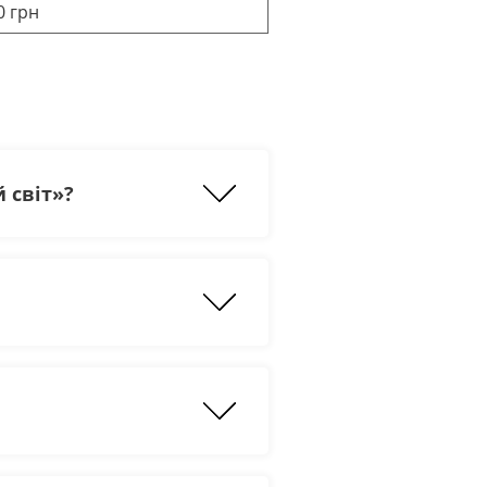
0 грн
 світ»?