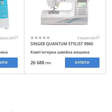
ідгука (ів)
0
відгука (ів)
SINGER QUANTUM STYLIST 9960
шина
Комп'ютерна швейна машина
26 688
ПИТИ
КУПИТИ
ГРН