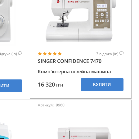
ідгука (ів)
3
відгука (ів)
SINGER CONFIDENCE 7470
Комп'ютерна швейна машина
16 320
КУПИТИ
ГРН
ПИТИ
Артикул:
9960