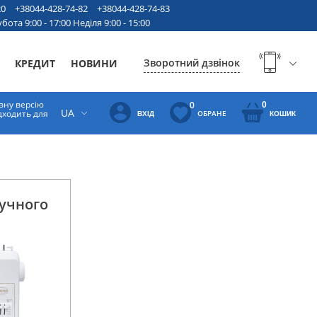
20
+38044-428-74-82
+38044-428-74-83
бота 9:00 - 17:00 Неділя 9:00 - 15:00
Зворотний дзвінок
КРЕДИТ
НОВИНИ
вну версію
0
0
UA
ідходить для
ОБРАНЕ
ВХІД
КОШИК
учного