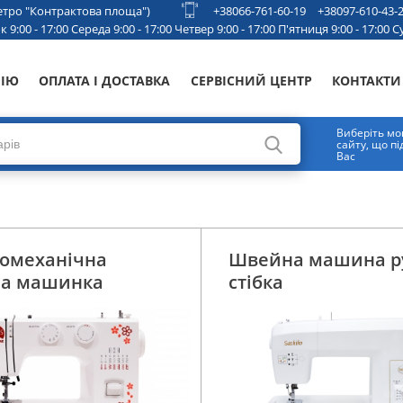
 метро "Контрактова площа")
+38066-761-60-19
+38097-610-43-
 9:00 - 17:00 Середа 9:00 - 17:00 Четвер 9:00 - 17:00 П'ятниця 9:00 - 17:00 Су
НІЮ
ОПЛАТА І ДОСТАВКА
СЕРВІСНИЙ ЦЕНТР
КОНТАКТИ
Виберіть мо
сайту, що п
Вас
ромеханічна
Швейна машина р
а машинка
стібка