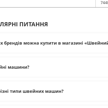
744
УЛЯРНІ ПИТАННЯ
 брендів можна купити в магазині «Швейний
йні машини?
ily.
king.
різні типи швейних машин?