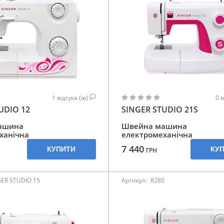
1
відгука (ів)
0
в
UDIO 12
SINGER STUDIO 21S
ашина
Швейна машина
ханічна
електромеханічна
7 440
КУПИТИ
КУ
ГРН
GER STUDIO 15
Артикул:
8280