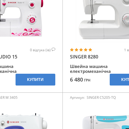
0
відгука (ів)
1
в
UDIO 15
SINGER 8280
ашина
Швейна машина
ханічна
електромеханічна
6 480
КУПИТИ
КУ
ГРН
GER M 3405
Артикул:
SINGER C5205-TQ