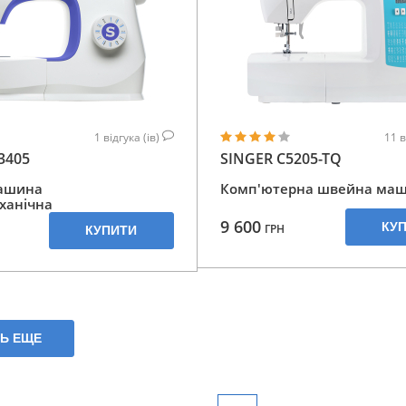
1
відгука (ів)
11
в
3405
SINGER C5205-TQ
ашина
Комп'ютерна швейна ма
ханічна
9 600
КУ
ГРН
КУПИТИ
ТЬ ЕЩЕ