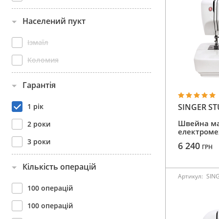
Населений пукт
Ізмаїл
Коломия
Гарантія
SINGER ST
1 рік
Швейна м
2 роки
електроме
3 роки
6 240
ГРН
Кількість операцій
Артикул:
SIN
100 операцій
100 операцій