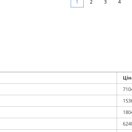
1
2
3
4
Цін
710
153
180
624