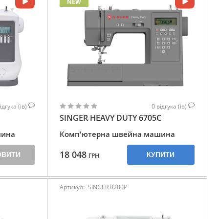
NEW
ідгука (ів)
0
відгука (ів)
SINGER HEAVY DUTY 6705C
шина
Комп'ютерна швейна машина
18 048
ОВИТИ
КУПИТИ
ГРН
Артикул:
SINGER 8280P