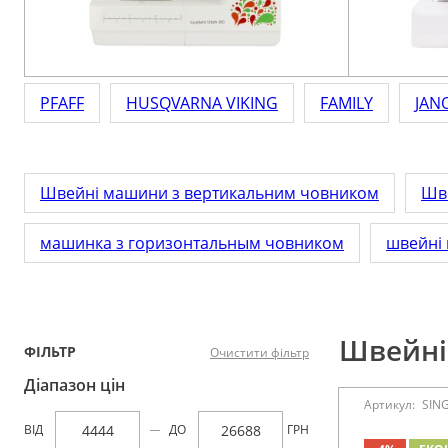
Аксесуари
Бренди
PFAFF
HUSQVARNA VIKING
FAMILY
JAN
ВСІ КАТЕГОРІЇ
Швейні машини з вертикальним човником
Шв
машинка з горизонтальным човником
швейні
Швейні 
ФІЛЬТР
Очистити фільтр
Діапазон цін
Артикул:
SIN
ВІД
ДО
ГРН