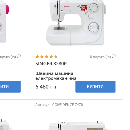
ідгука (ів)
18
відгука (ів)
SINGER 8280P
Швейна машина
електромеханічна
6 480
ПИТИ
КУПИТИ
ГРН
Артикул:
CONFIDENCE 7470