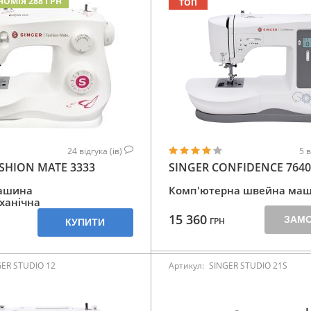
НОМІЯ 288 ГРН
ТОП
24
відгука (ів)
5
в
SHION MATE 3333
SINGER CONFIDENCE 7640
ашина
Комп'ютерна швейна ма
ханічна
15 360
ЗАМ
ГРН
КУПИТИ
GER STUDIO 12
Артикул:
SINGER STUDIO 21S