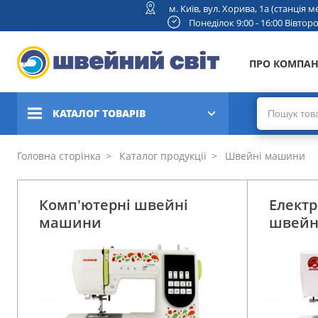
м. Київ, вул. Хорива, 1а (станція
Понеділок 9:00 - 16:00 Вівторок
ПРО КОМПА
КАТАЛОГ ТОВАРІВ
Швейні машини
Головна сторінка
Каталог продукції
Швейні машини
Вишивальні та швейно-
Комп'ютерні швейні
Елект
вишивальні машини
машини
швейн
Коверлоки, оверлоки,
плоскошовні машини
В'язальні машини