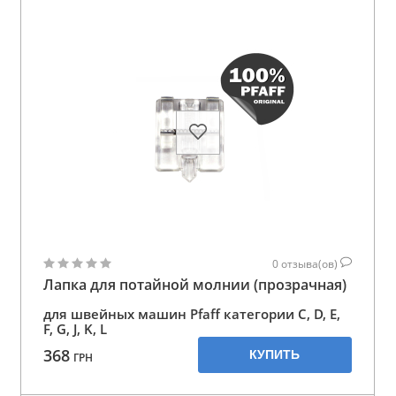
0
отзыва(ов)
Лапка для потайной молнии (прозрачная)
для швейных машин Pfaff категории C, D, E,
F, G, J, K, L
368
КУПИТЬ
ГРН