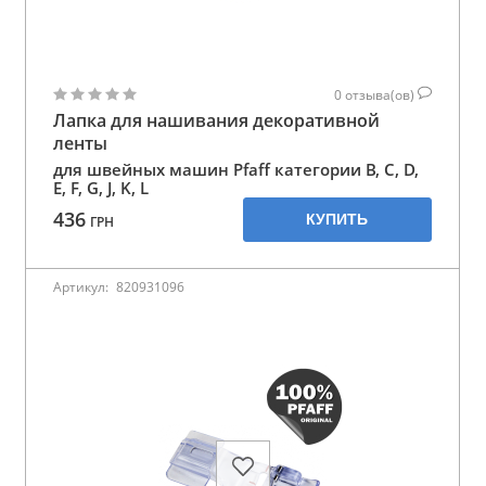
0
отзыва(ов)
Лапка для нашивания декоративной
ленты
для швейных машин Pfaff категории B, C, D,
E, F, G, J, K, L
436
КУПИТЬ
ГРН
Артикул:
820931096