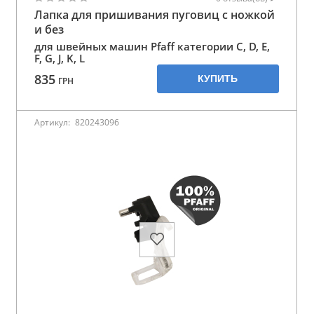
Лапка для пришивания пуговиц с ножкой
и без
для швейных машин Pfaff категории C, D, E,
F, G, J, K, L
835
КУПИТЬ
ГРН
Артикул:
820243096