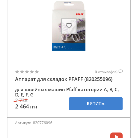
0
отзыва(ов)
Аппарат для складок PFAFF (820255096)
для швейных машин Pfaff категории A, B, C,
D, E, F, G
2 738
КУПИТЬ
2 464
ГРН
Артикул:
820776096