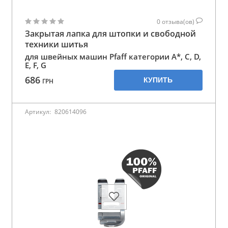
0
отзыва(ов)
Закрытая лапка для штопки и свободной
техники шитья
для швейных машин Pfaff категории A*, C, D,
E, F, G
686
КУПИТЬ
ГРН
Артикул:
820614096