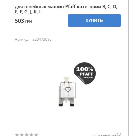
для швейных машин Pfaff категории B, C, D,
E, F, G, J, K, L
503
КУПИТЬ
ГРН
Артикул:
820473096
0
отзыва(ов)