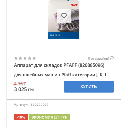
0
отзыва(ов)
Аппарат для складок PFAFF (820885096)
для швейных машин Pfaff категории J, K, L
3 361
КУПИТЬ
3 025
ГРН
Артикул:
820255096
-10%
ЭКОНОМИЯ 274 ГРН