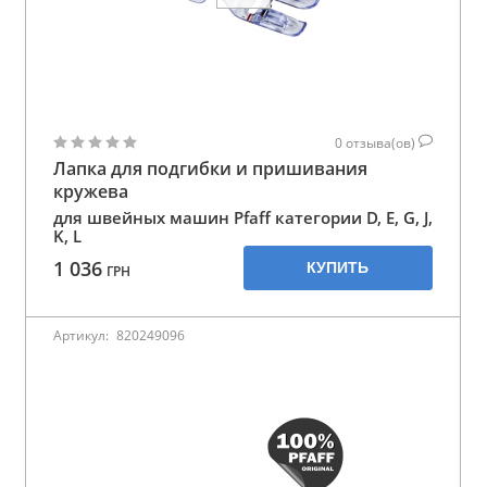
0
отзыва(ов)
Лапка для подгибки и пришивания
кружева
для швейных машин Pfaff категории D, E, G, J,
K, L
1 036
КУПИТЬ
ГРН
Артикул:
820249096